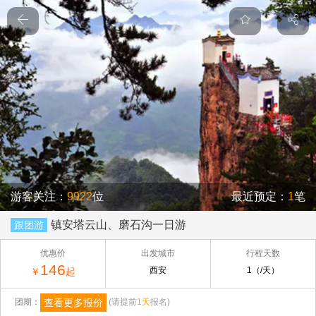
游客关注：
9922
位
最近预定：
1
笔
镇安塔云山、磨石沟一日游
跟团游
优惠价
出发城市
行程天数
146
西安
1（/天）
￥
起
查看更多报价
团期：
(请提前
1天
报名)