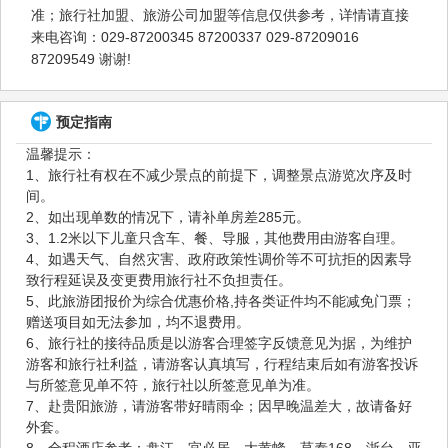
准；旅行社加盟、旅游公司加盟等信息仅供参考，详情请直接
来电咨询：029-87200345 87200337 029-87209016
87209549 谢谢!
预定指南
温馨提示：
1、旅行社有权在不减少景点的前提下，调整景点游览次序及时
间。
2、如出现单数的情况下，请补单房差285元。
3、1.2米以下儿童只含车、餐、导服，其他费用由游客自理。
4、如遇天气、自然灾害、政府政策性调价等不可抗拒的因素导
致行程延误及变更费用旅行社不负担责任。
5、此旅游团报价为综合优惠价格,持各类证件均不能减免门票；
赠送项目如无法参加，均不退费用。
6、旅行社的接待品质是以游客合理签字反馈意见为据，为维护
游客和旅行社利益，请游客认真填写，行程结束后如有游客投诉
与所签意见单不符，旅行社以所签意见单为准。
7、赴贵阳旅游，请游客带好晴雨伞；因早晚温差大，故请备好
外套。
8、全程酒店参考：盘江、宜必居、大黄蜂、莫泰168、浙台、亚