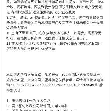
象。如遇恶劣天气必须注意预防暴雨山洪暴发、雷电伤害、山体
滑坡、泥石流等。西安到贵州旅游 西安到遵义旅游 遵义旅游景
点 贵州旅游景点 遵义旅游线路 贵州旅游线路
9.游泳、漂流、潜水等水上运动，均存在危险。参与前请根据自
身条件，并充分参考当地海事部门及其它专业机构相关公告及建
议后量力而行。
10.患有严重高血压、心脏病等疾病的客人，如需参加高原旅游
行程，请根据自身条件，遵医嘱，谨慎决定是否出行。
11.非大陆籍人士报名参加本行程，请务必先咨询在线客服或门
店销售人员后再根据具体况下单。
本网店内所有旅游线路、旅游报价、旅游团期及旅游接待标准；
旅行社加盟、旅游公司加盟等信息仅供参考，详情请直接来电咨
询：029-87200345 87200337 029-87209016 87209549 谢谢!
特别说明：
1、电话咨询不作为报名凭证；
2、网上预订以我公司邮件回执确认为准；
3、季节变化影响价格变动，故不予事先告知；