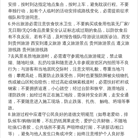
安排，按时到达指定地点集合，按时上车，避免耽误行程。不要
单独行动，如有个人临时的活动安排或路线变化，必需提前征求
领队和导游同意。
6.外出旅游必需注意饮食饮水卫生，不要购买或食用包装无厂家/
无日期/无QS食品质量安全认证标志或过期的食品，以防饮食后
有不良反应。若有不适，及时报告领队/导游设法就医诊治。西安
到贵州旅游 西安到遵义旅游 遵义旅游景点 贵州旅游景点 遵义旅
游线路 贵州旅游线路
7去风景名胜地旅游时，必需遵守参观地点旅游规定，禁止吸
烟、随地吐痰、乱扔垃圾和随意进入非参观游览区内拍照等不良
行为；与游客和当地居民交际时，注意文明礼貌，尊重当地习
俗；攀爬高处，既要防止跌落受伤，同时也要预防脚被尖锐物扎
伤或被山区蛇虫咬伤；经过高处或钢索栈道时，必需扶好栏杆或
钢索；不要拥挤追逐，小心踏空；经过台阶和狭窄、路滑地段，
谨防跌倒；如经过有正在施工地段，需保持安全距离，走安全通
道，不要随意进入施工现场，防止跌落、扎伤、 触电、坍塌等事
故。
8.旅游过程中应遵守公民良好的道德文明规范（如尊老爱幼，排
队候车/购物/就餐，不乱扔纸屑果皮壳，爱护公共财物，不随地
吐痰/口香胶，公共场所不要高 声喧哗或打闹，不讲脏话/粗口
等），避免与他人发生口角或冲突；始终注意维护个人良好形