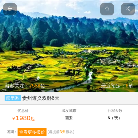
游客关注：
7588
位
最近预定：
6
笔
贵州遵义双卧6天
跟团游
优惠价
出发城市
行程天数
1980
西安
6（/天）
￥
起
查看更多报价
团期：
(请提前
3天
报名)