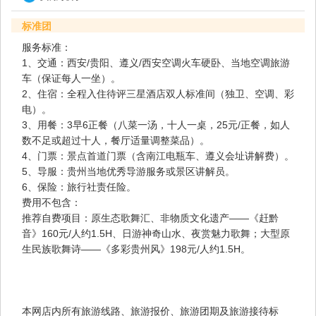
标准团
服务标准：
1、交通：西安/贵阳、遵义/西安空调火车硬卧、当地空调旅游
车（保证每人一坐）。
2、住宿：全程入住待评三星酒店双人标准间（独卫、空调、彩
电）。
3、用餐：3早6正餐（八菜一汤，十人一桌，25元/正餐，如人
数不足或超过十人，餐厅适量调整菜品）。
4、门票：景点首道门票（含南江电瓶车、遵义会址讲解费）。
5、导服：贵州当地优秀导游服务或景区讲解员。
6、保险：旅行社责任险。
费用不包含：
推荐自费项目：原生态歌舞汇、非物质文化遗产——《赶黔
音》160元/人约1.5H、日游神奇山水、夜赏魅力歌舞；大型原
生民族歌舞诗——《多彩贵州风》198元/人约1.5H。
本网店内所有旅游线路、旅游报价、旅游团期及旅游接待标