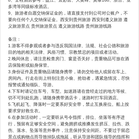
多湾等同级标准酒店。
9、旅游者自愿交纳保证金的，请直接支付到公司对公账户，不
要向任何个人交纳保证金。西安到贵州旅游 西安到遵义旅游 遵
义旅游景点 贵州旅游景点 遵义旅游线路 贵州旅游线路
备注：
1.游客不得参观或者参与违反我国法律、法规、社会公德和旅游
目的地的相关法律、风俗习惯、宗教禁忌的项目或者活动。
2.晚间休息，请注意检查房门、窗是否关好，贵重物品可放在酒
店保险柜或贴身保管。
3.身份证件及贵重物品请随身携带，请勿交给他人或留在车上、
房间内。行走在街上特别注意小偷、抢劫者，遇紧急情况，尽快
报警或通知领队、导游。
4.下车时请记住车号、车型。如迷路请在曾经走过的地方等候、
切不可到处乱跑，请随身携带酒店卡，迷路时打车回酒店。
5.飞机起飞、降落时一定要系好安全带，禁止互换座位。船上按
要求穿好救生衣。
6.在参加活动时，一定要听从号令指挥，排位、坐落等有序进
行，预留有足够安全空间，避免拥挤或推搡发生挤压、拉伤、跌
伤、落水、坠落等意外事件，注意保持安全间距。不要过于留恋
景点或购物点而导致掉队或拖延，听从导游和团队领导的指挥和