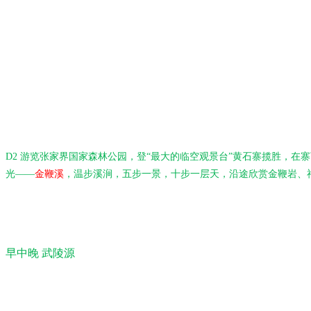
D2
游览张家界国家森林公园，登
“最大的临空观景台”黄石寨揽胜，在
光——
金鞭溪
，温步溪涧，五步一景，十步一层天，沿途欣赏金鞭岩、
早中晚
武陵源