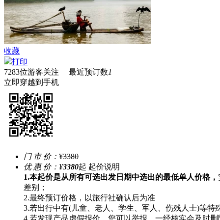
收藏
打印
7283
位游客关注 最近预订数
1
立即穿越到手机
门 市 价：
¥3380
优 惠 价：
¥
3380
起
起价说明
1.本起价是从所有可选出发日期中选出的最低单人价格，
差别；
2.最终预订价格，以旅行社确认后为准
3.若出行中有(儿童、老人、学生、军人、伤残人士)等
4.若发现产品虚假报价，您可以举报，一经核实会及时删