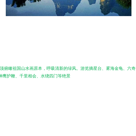
寨顶俯瞰祖国山水画原本，呼吸清新的绿风。游览摘星台、雾海金龟、六
神鹰护鞭、千里相会、水绕四门等绝景