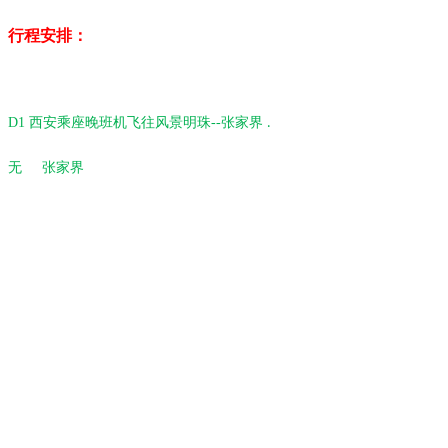
行程安排：
D1
西安乘座晚班机飞往风景明珠
--
张家界
.
无
张家界
桂林旅游 桂林旅游景点 桂林旅游线路 张家界旅游 张家