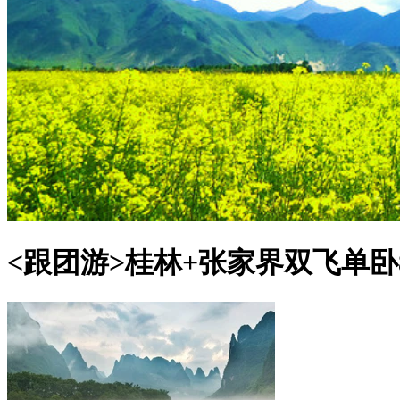
<跟团游>
桂林+张家界双飞单卧