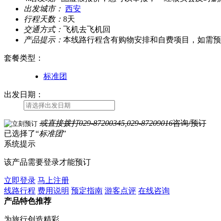
出发城市：
西安
行程天数：
8天
交通方式：
飞机去飞机回
产品提示：
本线路行程含有购物安排和自费项目，如需预
套餐类型
：
标准团
出发日期：
或直接拨打
029-87200345,029-87209016
咨询/预订
已选择了“
标准团
”
系统提示
该产品需要登录才能预订
立即登录
马上注册
线路行程
费用说明
预定指南
游客点评
在线咨询
产品特色推荐
为旅行创造精彩