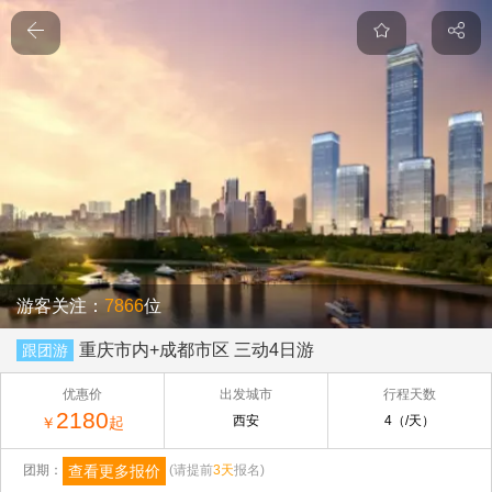
游客关注：
7866
位
重庆市内+成都市区 三动4日游
跟团游
优惠价
出发城市
行程天数
2180
西安
4（/天）
￥
起
查看更多报价
团期：
(请提前
3天
报名)