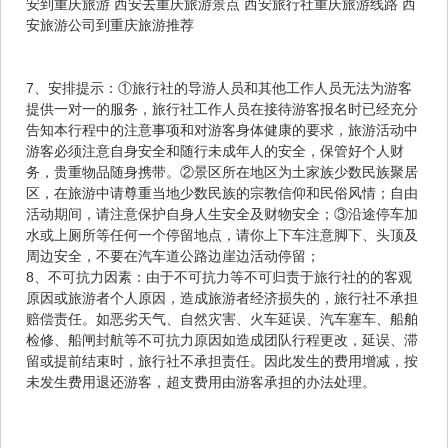
安到重庆旅游 西安去重庆旅游景点 西安旅行社重庆旅游线路 西
安旅游公司到重庆旅游推荐
7、安排提示：①旅行社的导游人员和其他工作人员无法为游客
提供一对一的服务，旅行社工作人员在接待游客报名时已经充分
告知本行程中的注意事项和对游客身体健康的要求，旅游活动中
游客必须注意自身安全和随行未成年人的安全，保管好个人财
务，贵重物品随身携带。②景区所在地区为土家族少数民族聚居
区，在旅游中请尊重当地少数民族的宗教信仰和民俗风情；自由
活动期间，请注意保护自身人生安全及财物安全；③沿途停车加
水或上厕所等任何一个停留地点，请你上下车注意脚下、头顶及
周边安全，不要在汽车道公路边崖边活动停留；
8、不可抗力因素：由于不可抗力等不可归责于旅行社的的客观
原因或旅游者个人原因，造成旅游者经济损失的，旅行社不承担
赔偿责任。如恶劣天气、自然灾害、火车延误、汽车塞车、船舶
检修、船闸封航等不可抗力原因如造成团队行程更改，延误、滞
留或提前结束时，旅行社不承担责任。因此发生的费用增减，按
未发生费用退还游客，超支费用由游客承担的办法处理。