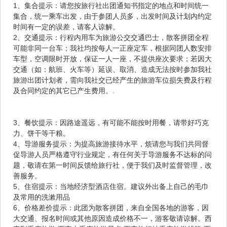
1、集合提示：请您按旅行社出团通知书指定的地点和时间统一
集合，统一乘车出发，由于参团人员多，出发时间及计划内约定
时间有一定的误差，请客人谅解。
2、交通提示：行程内用车为旅游公交交通巴士，散客拼团全程
可能非同一台车；我社均按每人一正座定车，根据同团人数安排
车型，空调限时开放，保证一人一座，不提供座次要求；若因大
交通（如：航班、火车等）延误、取消、造成无法按时参加我社
旅游出团计划者，需向我社交已经产生的旅游车位损失费及行程
及合同约定的其它已产生费用。.
3、餐饮提示：因路途遥远，有可能不能按时用餐，请带好巧克
力、饼干等干粮。
4、导游服务提示：为提高旅游接待水平，烦请您与我们共同督
促导游人员严格遵守行业规定，有任何关于导游服务不达标的问
题，敬请在第一时间反馈给旅行社，便于我们及时监督管理，改
善服务。
5、住宿提示：当地经济型酒店住宿。建议外出备上自己的毛巾
及常用的洗漱用品
6、价格差价提示：此团为散客拼团，来自全国各地的游客，因
大交通、报名时间或其他原因造成价格不一，游客敬请谅解。西