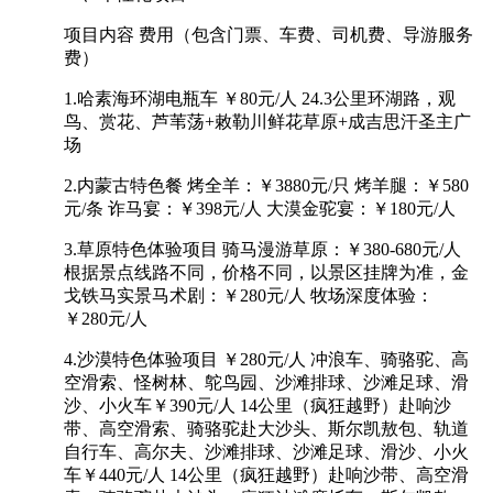
项目内容 费用（包含门票、车费、司机费、导游服务
费）
1.哈素海环湖电瓶车 ￥80元/人 24.3公里环湖路，观
鸟、赏花、芦苇荡+敕勒川鲜花草原+成吉思汗圣主广
场
2.内蒙古特色餐 烤全羊：￥3880元/只 烤羊腿：￥580
元/条 诈马宴：￥398元/人 大漠金驼宴：￥180元/人
3.草原特色体验项目 骑马漫游草原：￥380-680元/人
根据景点线路不同，价格不同，以景区挂牌为准，金
戈铁马实景马术剧：￥280元/人 牧场深度体验：
￥280元/人
4.沙漠特色体验项目 ￥280元/人 冲浪车、骑骆驼、高
空滑索、怪树林、鸵鸟园、沙滩排球、沙滩足球、滑
沙、小火车￥390元/人 14公里（疯狂越野）赴响沙
带、高空滑索、骑骆驼赴大沙头、斯尔凯敖包、轨道
自行车、高尔夫、沙滩排球、沙滩足球、滑沙、小火
车￥440元/人 14公里（疯狂越野）赴响沙带、高空滑