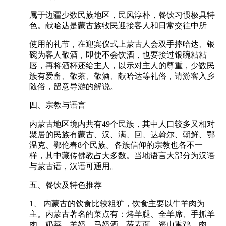
属于边疆少数民族地区，民风淳朴，餐饮习惯极具特
色。献哈达是蒙古族牧民迎接客人和日常交往中所
使用的礼节，在迎宾仪式上蒙古人会双手捧哈达、银
碗为客人敬酒，即使不会饮酒，也要接过银碗粘粘
唇，再将酒杯还给主人，以示对主人的尊重，少数民
族有爱畜、敬茶、敬酒、献哈达等礼俗，请游客入乡
随俗，留意导游的解说。
四、宗教与语言
内蒙古地区境内共有49个民族，其中人口较多又相对
聚居的民族有蒙古、汉、满、回、达斡尔、朝鲜、鄂
温克、鄂伦春8个民族。各族信仰的宗教也各不一
样，其中藏传佛教占大多数。当地语言大部分为汉语
与蒙古语，汉语可通用。
五、餐饮及特色推荐
1、 内蒙古的饮食比较粗犷，饮食主要以牛羊肉为
主。内蒙古著名的菜点有：烤羊腿、全羊席、手抓羊
肉、奶菜、羊奶、马奶酒、莜麦面、资山熏鸡、肉