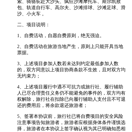
索、骑骆驼赴大沙头、疯狂沙滩摩托车、斯尔凯敖
包、轨道自行车、高尔夫、沙滩排球、沙滩足球、滑
沙、小火车 。
二、项目说明：
1、自费活动，自愿自费原则，绝无强迫。
2、自费活动在旅游当地产生，原则上只能开具当地
票据。
3、上述项目参加人数若未达到约定最低参加人数
的，双方同意以上项目协商条款不生效，且对双方均
无约束力；
4、上述项目履行中遇不可抗力或旅行社、履行辅助
人已尽合理责任义务仍不能避免的事件的，双方均有
权解除，旅行社在扣除已向履行辅助人支付且不可退
还的费用后，将余款退还旅游者；
5、签署本协议前，旅行社已将自费项目的安全风险
注意事项告知旅游者，旅游者应根据身体条件谨慎选
择，旅游者在本协议上签字确认视为其已明确知悉相