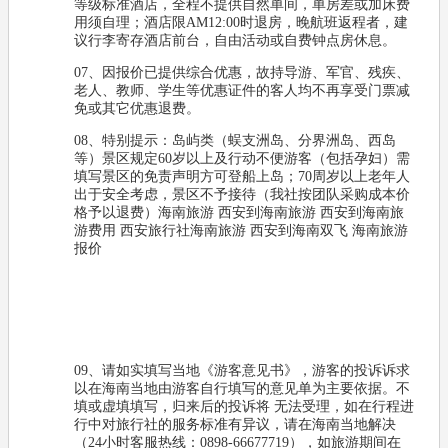
等级标准酒店，全程不提供自然单间，单房差或加床费
用须自理；酒店限AM12:00时退房，晚航班返程者，建
议行李寄存酒店前台，自由活动或自费钟点房休息。
07、因报价已提供综合优惠，故持导游、军官、残疾、
老人、教师、学生等优惠证件的客人均不再享受门票减
免或其它优惠退费。
08、特别提示：岛屿类（蜈支洲岛、分界洲岛、西岛
等）景区规定60岁以上及行动不便游客（包括孕妇）需
填写景区的免责声明方可登船上岛；70周岁以上老年人
出于安全考虑，景区不予接待（我社按团队采购成本价
格予以退费）海南旅游 西安到海南旅游 西安到海南旅
游费用 西安旅行社海南旅游 西安到海南双飞 海南旅游
报价
09、请如实填写当地《游客意见书》，游客的投诉诉求
以在海南当地由游客自行填写的意见单为主要依据。不
填或虚填填写，归来后的投诉将 无法受理，如在行程进
行中对旅行社的服务标准有异议，请在海南当地解决
（24小时客服热线：0898-66677719），如旅游期间在