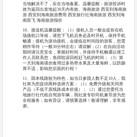
当地解决不了，应在当地备案。温馨提醒：旅游投诉时
效为返回出发地起30天内有效。海南旅游 西安到海南旅
游 西安到海南旅游费用 西安旅行社海南旅游 西安到海
南双飞 海南旅游报价
10、接送机温馨提醒：（1）接机人员一般会提前在机
场接机口等候，请您下飞机后务必及时开机，保持手机
畅通；接机为滚动接机，会接临近时间段的游客，您需
稍作等待（一般30分钟左右）请谅解；(2）在自由活动
期间请注意安全，掌握好时间，并保持手机畅通以便工
作人员联系您，免得耽误回程赶飞机的时间；（3）第
一天到海南请勿食用过多热带水果及大量海鲜，以防肠
胃不适，影响您后面的行程！
11、因本线路较为特色，如当日参团人数不足10人，我
社将为您提供两种选择方案：（1）免费升级相关同类
产品（不低于原线路成本价值）；（2）通过您委托当
地旅行社代租自驾游车辆，我社派专职司机兼导游为您
全程服务；如有异议，请慎重选择！敬请理解，非常感
谢。