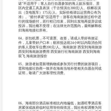
诺”不适用于：客人自行自愿参加的海上娱乐项目、景
区内交通工具及表演（千古情演出300元/人、槟榔谷演
出（含电瓶车）175元/人、实际价格请以运营商公布为
准）。“赔付承诺”仅适用于：游客在海南旅游过程中进
行的现场赔付，若行程已结束，回到出发地再提异议或
投诉，我社概不受理；在法律允许范围内，最终解释权
归海南地接社所有。
04、折扣机票，不可退票、改签，请成人带好有效证
件，儿童带好户口本；航班抵达前24小时以内取消合同
的客人需收车位费200元/人。海南旅游 西安到海南旅游
西安到海南旅游费用 西安旅行社海南旅游 西安到海南
双飞 海南旅游报价
05、旅游者如需新增购物或参加另行付费的旅游项目，
需和地接社协商一致并在海南当地补签相关自愿合同或
证明，敬请广大游客理性消费。
06、海南部分酒店标准相比内地偏低，如遇旺季酒店客
房紧张或政府临时征用等特殊情况，我社有权调整为同