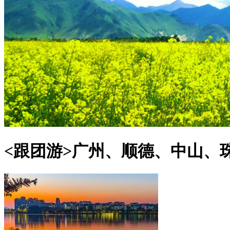
<跟团游>
广州、顺德、中山、