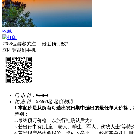
收藏
打印
7986
位游客关注 最近预订数
1
立即穿越到手机
门 市 价：
¥2480
优 惠 价：
¥
2460
起
起价说明
1.本起价是从所有可选出发日期中选出的最低单人价格，
差别；
2.最终预订价格，以旅行社确认后为准
3.若出行中有(儿童、老人、学生、军人、伤残人士)等
4.若发现产品虚假报价，您可以举报，一经核实会及时删