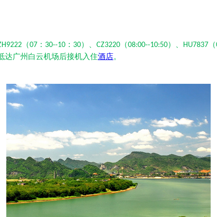
（
：
：
）、
（
）、
（
ZH9222
07
30--10
30
CZ3220
08:00--10:50
HU7837
抵达广州白云机场后接机入住
酒店
。
广东广州旅游 西安到广东