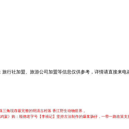
游公司加盟等信息仅供参考，详情请直接来电咨询：029-87200345 8
 珠三角现存最完整的明清古村落 香江野生动物世界 。
葵花鸡宴》购：顺德老字号【李禧记】坚持古法制作的爆浆肠仔，一带一路政策支