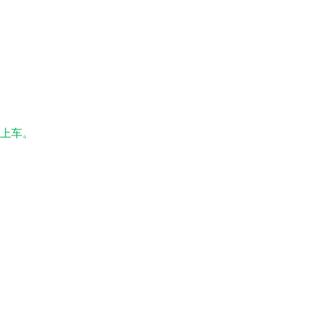
上车。
 西安旅行社广东广州纯玩旅游