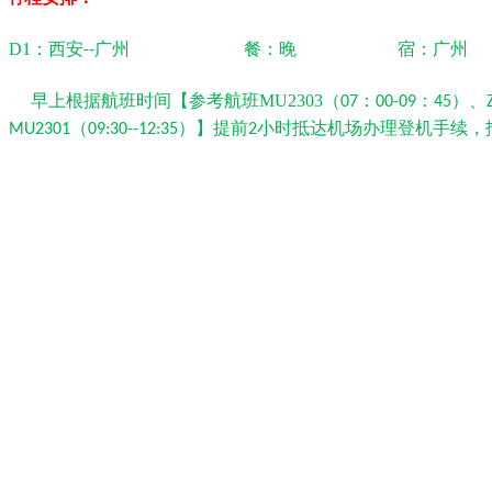
D1
：西安
广州 餐：晚 宿：广州
--
早上根据航班时间【参考航班
MU2303
（
：
：
）、
07
00-09
45
（
）】提前
小时抵达机场办理登机手续，
MU2301
09:30--12:35
2
游