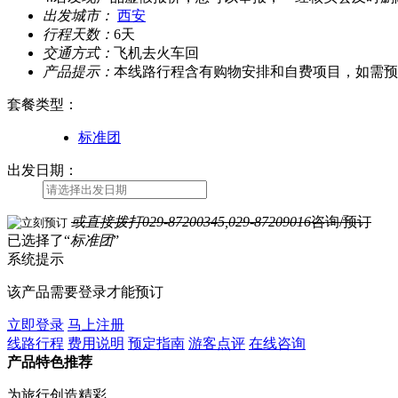
出发城市：
西安
行程天数：
6天
交通方式：
飞机去火车回
产品提示：
本线路行程含有购物安排和自费项目，如需预
套餐类型
：
标准团
出发日期：
或直接拨打
029-87200345,029-87209016
咨询/预订
已选择了“
标准团
”
系统提示
该产品需要登录才能预订
立即登录
马上注册
线路行程
费用说明
预定指南
游客点评
在线咨询
产品特色推荐
为旅行创造精彩