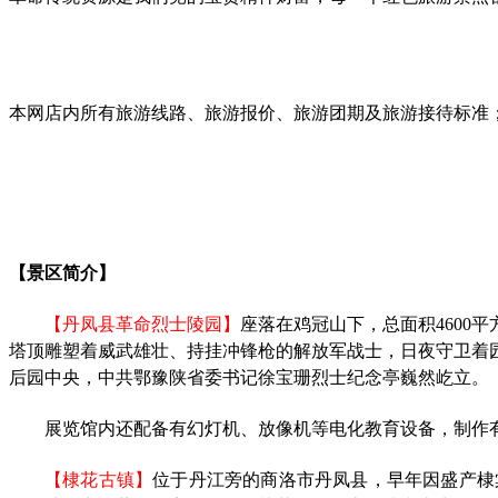
本网店内所有旅游线路、旅游报价、旅游团期及旅游接待标准；旅行社加盟、旅
【
景区
简介
】
【丹凤县革命烈士陵园】
座落在鸡冠山下，总面积
460
塔顶雕塑着威武雄壮、持挂冲锋枪的解放军战士，日夜守卫着
后园中央，中共鄂豫陕省委书记徐宝珊烈士纪念亭巍然屹立。
展览馆内还配备有幻灯机、放像机等电化教育设备，制作
【棣花古镇】
位于丹江旁的商洛市丹凤县，早年因盛产棣