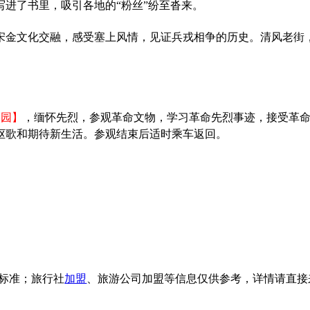
进了书里，吸引各地的“粉丝”纷至沓来。
宋金文化交融，感受塞上风情，见证兵戎相争的历史。清风老街
陵园】
，
缅怀先烈，
参观革命文物，学习
革命先烈事迹，
接受
革
讴歌和期待新生活。参观结束后适时
乘车
返回。
标准；旅行社
加盟
、旅游公司加盟等信息仅供参考，详情请直接来电咨询：029-