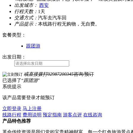
出发城市：
西安
行程天数：
1天
交通方式：
汽车去汽车回
产品提示：
本线路行程无购物，无自费。
套餐类型
：
跟团游
出发日期：
或直接拨打
02987200345
咨询/预订
已选择了“
跟团游
”
系统提示
该产品需要登录才能预订
立即登录
马上注册
线路行程
费用说明
预定指南
游客点评
在线咨询
产品特色推荐
革命传统资源是我们党的宝贵精神财富，每一个红色旅游景点