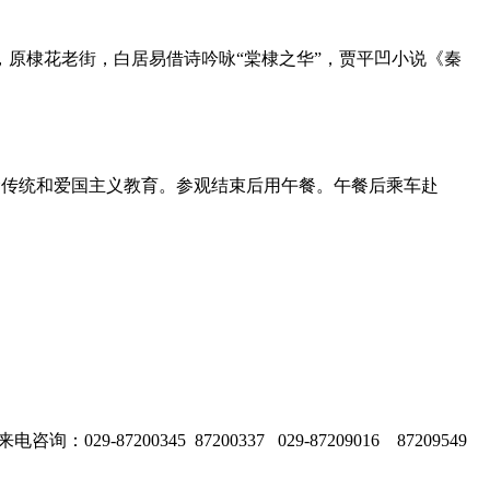
，原棣花老街，白居易借诗吟咏
“棠棣之华”，贾平凹小说《秦
命传统和爱国主义教育
。参观结束后
用午餐。午餐后乘车赴
87200345 87200337 029-87209016 87209549