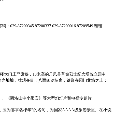
7200337 029-87209016 87209549 谢谢!
的牌楼大门庄严肃穆，13米高的丹凤县革命烈士纪念塔耸立园中，
金光灿灿，壮观夺目；八面阅览橱窗，镶嵌在园门龙墙之上；
》、《商洛山中小延安》等大型幻灯片和电视专题片。
，应为邮亭名棣华”的名句，为国家AAAA级旅游景区。在小说