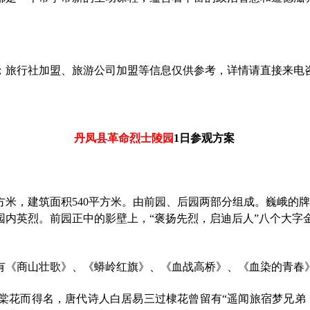
游公司加盟等信息仅供参考，详情请直接来电咨询：029-87200345 8
丹凤县革命烈士陵园
1日参观方案
0平方米，建筑面积540平方米。由前园、后园两部分组成。巍峨
园内英烈。前园正中的影壁上，“褒扬先烈，启迪后人”八个大字
有《商山壮歌》、《蟒岭红旗》、《血战高桥》、《血染的青春
棠花而得名，唐代诗人白居易三过棣花曾留有
“遥闻旅宿梦兄弟