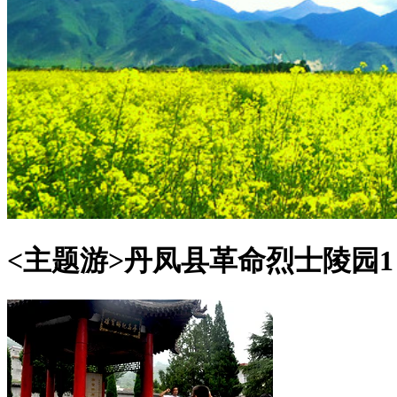
<主题游>
丹凤县革命烈士陵园