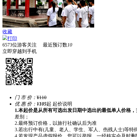
收藏
打印
6573
位游客关注 最近预订数
10
立即穿越到手机
门 市 价：
¥110
优 惠 价：
¥
105
起
起价说明
1.本起价是从所有可选出发日期中选出的最低单人价格，
差别；
2.最终预订价格，以旅行社确认后为准
3.若出行中有(儿童、老人、学生、军人、伤残人士)等
4.若发现产品虚假报价，您可以举报，一经核实会及时删