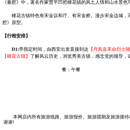
《秦腔》中，著名作家贾平凹把棣花镇的风土人情和山水景色写
棣花古镇特色有宋金议和厅、有宋金桥。漫步宋金边城，
腔》原型。
【
行程安排
】
D1:
早指定时间，由
西安出发
直接到达
【丹凤县革命烈士
【棣花古镇】
了解风云历史，浏览秀美古镇，感念党的领导，
餐：
午餐
本网店内所有旅游线路、旅游报价、旅游团期及旅游接待
谢谢!