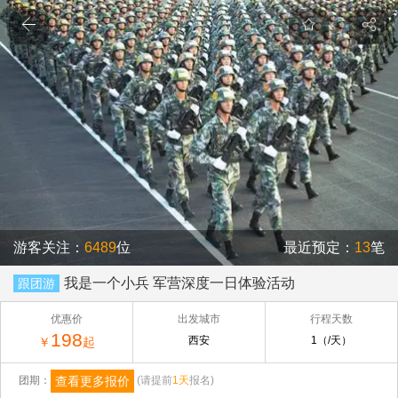
游客关注：
6489
位
最近预定：
13
笔
我是一个小兵 军营深度一日体验活动
跟团游
优惠价
出发城市
行程天数
198
西安
1（/天）
￥
起
查看更多报价
团期：
(请提前
1天
报名)