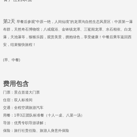
第2天
早餐后参观
“
中原一绝，人间仙境
”
的龙潭沟自然生态风景区：中原第一瀑
布群，天然奇石博物馆；八戒窥浴、金钵镇龙潭、三鲨闹龙潭、水石相依、白龙
瀑，天池瀑等，猕猴乐园，观赏美景，拥抱绿色，享受健康！中餐后乘车返回西
安，结束愉快旅程！
(
早、中餐
)
费用包含
门票：景点首道大门票
住宿：双人标准间
交通：全程空调旅游汽车
用餐：
1
早
3
正团队标准餐（十人一桌、八菜一汤）
导游：优秀专职导游讲解；
保险：旅行社责任险、旅游人身意外保险