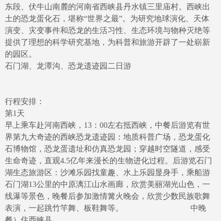
东段、伏牛山南麓的河南省西峡县丹水镇三里庙村。西峡出
土的恐龙蛋化石，堪称“世界之最”。为研究地球演化、天体
演变、灾变事件和恐龙的生活习性、生态环境与物种灭绝等
提供了理想的科学研究基地，为科普和旅游开辟了一处崭新
的园区。
石门湖、龙潭沟、恐龙遗迹园二日游
行程安排：
第1天
早上乘车赴河南西峡，13：00左右抵西峡，中餐后游览有世
界第九大奇迹的西峡恐龙遗迹园：地质科普广场，恐龙蛋化
石博物馆，恐龙蛋遗址和仿真恐龙园；穿越时空隧道，感受
生命奇迹，直观4.5亿年来漫长的生物进化过程。后游览石门
湖生态旅游区：沙滩乐园找童趣、水上乐园显身手，乘船游
石门湖13公里的中原漓江山水画廊，欣赏美丽湖光山色，一
线瀑等景色，晚餐后参加激情篝火晚会，欣赏少数民族歌舞
表演，一起跳竹竿舞、板鞋舞等。 中晚
餐）住西峡县