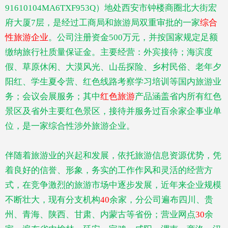
91610104MA6TXF953Q）地处西安市钟楼商圈北大街宏
府大厦7层，是经过工商局和旅游局双重审批的一家
综合
性旅游企业
。公司注册资金
500万元，并按国家规定足额
缴纳旅行社质量保证金。主要经营：外宾接待；海滨度
假、草原休闲、大漠风光、山岳探险、乡村民俗、老年夕
阳红、学生夏令营、红色线路考察学习培训等国内旅游业
务；会议会展服务；其中
红色旅游
产品涵盖省内所有红色
景区及省外主要红色景区，接待并服务过百余家企事业单
位，是一家综合性涉外旅游企业。
伴随着旅游业的兴起和发展，依托旅游信息资源优势，凭
着良好的信誉、形象，务实的工作作风和灵活的经营方
式，在竞争激烈的旅游市场中逐步发展，近年来企业规模
不断壮大，现有分支机构
40
余家，分公司遍布四川、贵
州、青海、陕西、甘肃、内蒙古等省份；营业网点
30
余