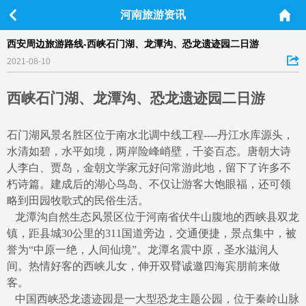
河南旅游资讯
西安周边旅游路线-西峡石门湖、龙潭沟、恐龙遗迹园二日游
2021-08-10
西峡石门湖、龙潭沟、恐龙遗迹园二日游
石门湖风景名胜区位于南水北调中线工程----丹江水库源头，
水清如碧，水平如境，两岸险峰峭壁，千姿百态。唐朝大诗
人李白、贾岛，金朝文学家元好问常游此地，留下了许多不
朽诗篇。建成后的湖心鸟岛、不仅让游客大饱眼福，还可领
略到田园牧歌式的民俗生活。
龙潭沟自然生态风景区位于河南省伏牛山腹地的西峡县双龙
镇，距县城30公里的311国道旁边，交通便捷，景点集中，被
誉为“中原一绝，人间仙境”。龙潭名震中原，圣水滋润人
间。热情好客的西峡儿女，伸开双臂诚邀四海宾朋前来做
客。
中国西峡恐龙遗迹园是一大型恐龙主题公园，位于秦岭山脉