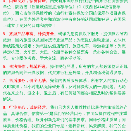
4、口碑良好，信誉保证。
西安新旅国际旅行社是中国旅行社协会会员
单位，陕西省《质量诚信重点推荐单位》和《陕西省
级信誉单
AAA
位》，西安市旅游局推荐的《旅行社责任保险全国统保示范项目参保
单位》。在国内外游客中和旅游业中有良好的认同感和好评，在国际
上建立了良好的口碑和信誉！
5、旅游产品丰富、种类齐全。
竭诚为您提供以下服务：提供陕西省内
旅游、国内旅游以及国际接待旅游产品；为您提供自助旅游、团队旅
游线路策划设定；为您提供酒店预订、旅游包车、导游委派等；为您
待定机票、火车票、大巴、轮船等各种交通票务；承办各种会议、展
览、专业团体考察、学术交流、商务活动等。
6、依法操作，规范严谨。
操作规范严谨，所有的客人都必须签证正规
的旅游合同并开具收据，代买旅行社意外险，开具增值税普通发票。
7、售后服务，健全无缺。
完善的售后服务体系，所有客人的旅行动态
及时掌握，
小时电话无障碍开通，及时解决客人的一切问题。无论
24
您在来之前、游之中、返之后，有任何疑问都会相应及时的帮你妥善
解决。
8、行业良心，诚信经营。
我们只为客人推荐性价比最优的旅游线路产
品，真诚合作、信誉第一
’是我们的经营口号，在团队操作过程中注重
质量、价格合理、服务创新是我们的基本要求。同样价格比质量；同
样质量比价格。我们的企业口号是：选择新旅，风景醉美。我们的企