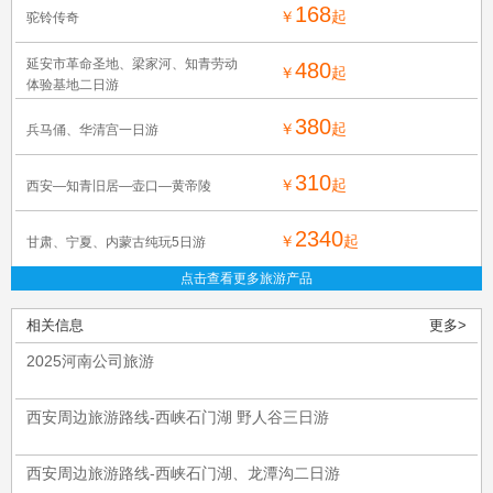
168
￥
起
驼铃传奇
延安市革命圣地、梁家河、知青劳动
480
￥
起
体验基地二日游
380
￥
起
兵马俑、华清宫一日游
310
￥
起
西安—知青旧居—壶口—黄帝陵
2340
￥
起
甘肃、宁夏、内蒙古纯玩5日游
点击查看更多旅游产品
相关信息
更多>
2025河南公司旅游
西安周边旅游路线-西峡石门湖 野人谷三日游
西安周边旅游路线-西峡石门湖、龙潭沟二日游