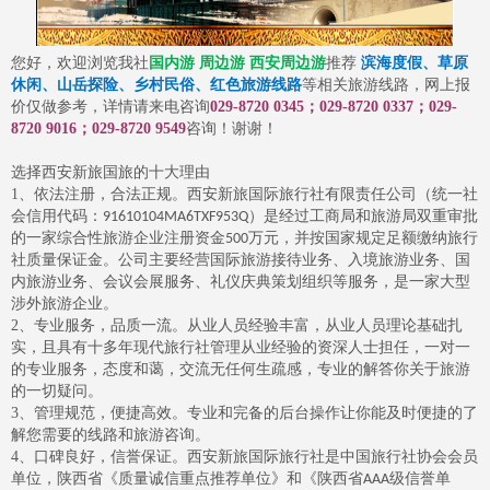
您好，欢迎浏览我社
国内游
周边游 西安周边游
推荐
滨海度假、草原
休闲、山岳探险、乡村民俗、红色旅游线路
等相关旅游线路，网上报
价仅做参考，详情请来电咨询
029-8720
0345；029-8720
0337；029-
8720
9016；029-8720
9549
咨询！
谢谢！
选择西安新旅国旅的十大理由
1
、依法注册，合法正规。西安新旅国际旅行社有限责任公司（统一社
会信用代码：
）是经过工商局和旅游局双重审批
91610104MA6TXF953Q
的一家综合性旅游企业注册资金
万元，并按国家规定足额缴纳旅行
500
社质量保证金。公司主要经营国际旅游接待业务、入境旅游业务、国
内旅游业务、会议会展服务、礼仪庆典策划组织等服务，是一家大型
涉外旅游企业。
2
、专业服务，品质一流。从业人员经验丰富，从业人员理论基础扎
实，且具有十多年现代旅行社管理从业经验的资深人士担任，一对一
的专业服务，态度和蔼，交流无任何生疏感，专业的解答你关于旅游
的一切疑问。
3
、管理规范，便捷高效。专业和完备的后台操作让你能及时便捷的了
解您需要的线路和旅游咨询。
4
、口碑良好，信誉保证。西安新旅国际旅行社是中国旅行社协会会员
单位，陕西省《质量诚信重点推荐单位》和《陕西省
级信誉单
AAA