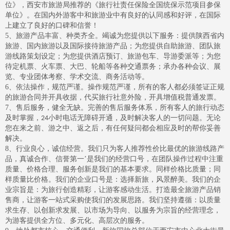
位》，西安市旅游局推荐的《旅行社责任保险全国统保示范项目参保
单位》。在国内外游客中和旅游业中有良好的认同感和好评，在国际
上建立了良好的口碑和信誉！
5
、旅游产品丰富、种类齐全。竭诚为您提供以下服务：提供陕西省内
旅游、国内旅游以及国际接待旅游产品；为您提供自助旅游、团队旅
游线路策划设定；为您提供酒店预订、旅游包车、导游委派等；为您
待定机票、火车票、大巴、轮船等各种交通票务；承办各种会议、展
览、专业团体考察、学术交流、商务活动等。
6
、依法操作，规范严谨。操作规范严谨，所有的客人都必须签证正规
的旅游合同并开具收据，代买旅行社意外险，开具增值税普通发票。
7
、售后服务，健全无缺。完善的售后服务体系，所有客人的旅行动态
及时掌握，
小时电话无障碍开通，及时解决客人的一切问题。无论
24
您在来之前、游之中、返之后，有任何疑问都会相应及时的帮你妥善
解决。
8
、行业良心，诚信经营。我们只为客人推荐性价比最优的旅游线路产
品，真诚合作、信誉第一’是我们的经营口号，在团队操作过程中注重
质量、价格合理、服务创新是我们的基本要求。同样价格比质量；同
样质量比价格。我们的企业口号是：选择新旅，风景醉美。我们的企
业宗旨是：为旅行创造精彩，让游客感动生活。打造最全旅游产品销
售商，让游客一站式采购使我们的发展思路。我们坚持遵循：以质量
求生存、以创新求发展、以市场为导向、以服务为宗旨的经营理念，
为游客提供全方位、多元化、高层次的服务。