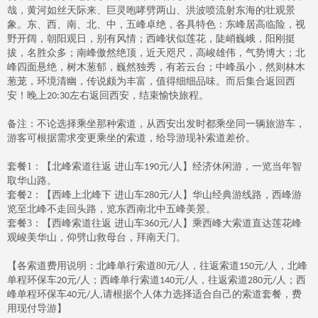
哉，黄河如丝天际来、巨灵咆哮劈两山、洪波喷流射东海的壮观景
象。东、西、南、北、中，五峰卓绝，各具特色：东峰居高临险，视
野开阔，朝阳观日，别有风情；西峰状似莲花，陡峭巍峨，阳刚挺
拔，名胜众多；南峰傲然绝顶，近天咫尺，高峻雄伟，气势博大；北
峰四面悬绝，树木葱郁，巍然独秀，有若云台；中峰虽小，然则林木
葱茏，环境清幽，传说颇为丰富，值得细细品味。而后集合返回西
安！晚上
左右返回西安，结束愉快旅程。
20:30
备注：不论选择乘坐那种索道，从西安出发时都乘坐同一辆旅游车，
游客可根据需求变更乘坐的索道，给导游现补索道差价。
套餐
1
：【北峰索道往返 进山车
元
人】经济休闲游，一览当年智
190
/
取华山路。
套餐
2
：【西峰上北峰下 进山车
元
人】华山经典游线路，西峰游
280
/
览至北峰不走回头路，览东西南北中五峰美景。
套餐
3
：【西峰索道往返 进山车
元
人】乘西峰大索道直达莲花峰
360
/
观峻美华山，仰劈山救母台，拜南天门。
【各索道费用说明：北峰单行索道
80
元
人，往返索道
元
人，北峰
/
150
/
单程环保车
元
人；西峰单行索道
元
人，往返索道
元
人；西
20
/
140
/
280
/
峰单程环保车
元
人
请根据个人体力选择适合自己的索道套餐，费
40
/
,
用现付导游】