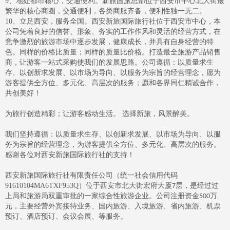
9
、地处都市核心，交通便利。新旅国旅总部位于西安市中心北大街最
繁华的核心商圈，交通便利，各类商服齐备，便利性独一无二。
10
、立足西安，服务全国。西安新旅国际旅行社位于西安市中心，本
公司凭着良好的信誉、形象、务实的工作作风和灵活的经营方式，在
竞争激烈的旅游市场中逐步发展，健康成长，并具有自身经营的特
色。同样的价格比质量；同样的质量比价格。打造最全旅游产品销售
商，让游客一站式采购使我们的发展思路。公司遵循：以质量求生
存、以创新求发展、以市场为导向、以服务为宗旨的经营理念，愿为
游客提供全方位、多元化、高层次的服务；愿和各界同仁精诚合作，
共创美好！
为旅行创造精彩；让游客感动生活。
选择新旅，风景醉美。
我们坚持遵循：以质量求生存、以创新求发展、以市场为导向、以服
务为宗旨的经营理念，为游客提供全方位、多元化、高层次的服务。
感谢各位对西安新旅国际旅行社的支持！
西安新旅国际旅行社有限责任公司（统一社会信用代码
91610104MA6TXF953Q
）位于西安市北大街宏府大厦
层，是经过过
7
上局和旅游局双重审批的一家综合性旅游企业。公司注册资金
万
500
元，主要经营外宾接待业务、国内旅游、入境旅游、省内旅游、机票
预订、酒店预订、会议会展、等服务。