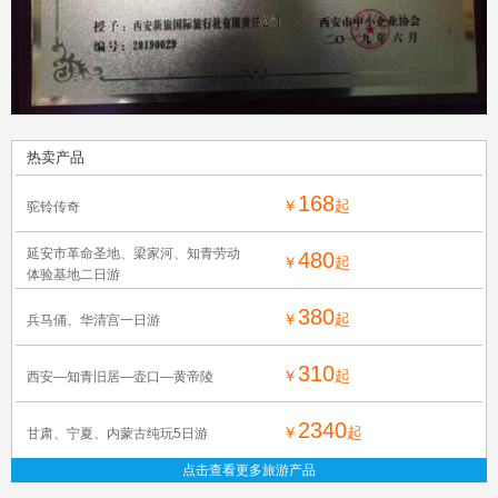
热卖产品
168
￥
起
驼铃传奇
延安市革命圣地、梁家河、知青劳动
480
￥
起
体验基地二日游
380
￥
起
兵马俑、华清宫一日游
310
￥
起
西安—知青旧居—壶口—黄帝陵
2340
￥
起
甘肃、宁夏、内蒙古纯玩5日游
点击查看更多旅游产品