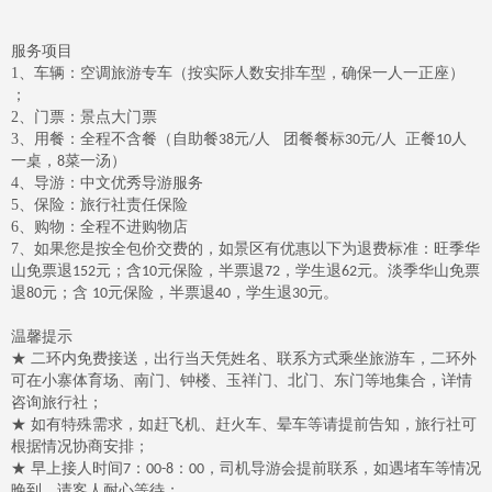
服务项目
1
、车辆：空调旅游专车（按实际人数安排车型，确保一人一正座）
；
2
、门票：景点大门票
3
、用餐：全程不含餐（自助餐
元
人 团餐餐标
元
人 正餐
人
38
/
30
/
10
一桌，
菜一汤）
8
4
、导游：中文优秀导游服务
5
、保险：旅行社责任保险
6
、购物：全程不进购物店
7
、如果您是按全包价交费的，如景区有优惠以下为退费标准：旺季华
山免票退
元；含
元保险，半票退
，学生退
元。淡季华山免票
152
10
72
62
退
元；含
元保险，半票退
，学生退
元。
80
10
40
30
温馨提示
★ 二环内免费接送，出行当天凭姓名、联系方式乘坐旅游车，二环外
可在小寨体育场、南门、钟楼、玉祥门、北门、东门等地集合，详情
咨询旅行社；
★ 如有特殊需求，如赶飞机、赶火车、晕车等请提前告知，旅行社可
根据情况协商安排；
★ 早上接人时间
：
：
，司机导游会提前联系，如遇堵车等情况
7
00-8
00
晚到，请客人耐心等待；