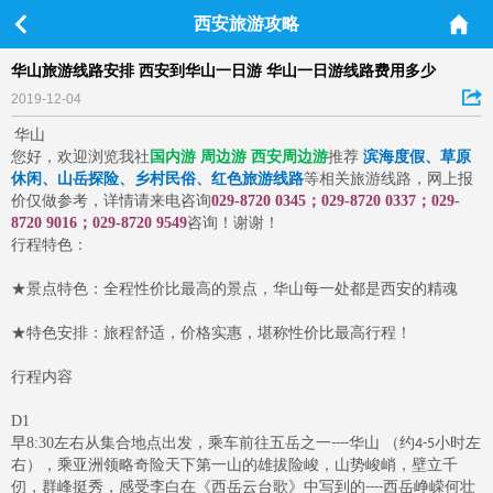
西安旅游攻略
华山旅游线路安排 西安到华山一日游 华山一日游线路费用多少
2019-12-04
华山
您好，欢迎浏览我社
国内游
周边游 西安周边游
推荐
滨海度假、草原
休闲、山岳探险、乡村民俗、红色旅游线路
等相关旅游线路，网上报
价仅做参考，详情请来电咨询
029-8720
0345；029-8720
0337；029-
8720
9016；029-8720
9549
咨询！
谢谢！
行程特色：
★景点特色：全程性价比最高的景点，华山每一处都是西安的精魂
★特色安排：旅程舒适，价格实惠，堪称性价比最高行程！
行程内容
D1
早
8:30
左右从集合地点出发，乘车前往五岳之一
华山 （约
小时左
----
4-5
右），乘亚洲领略奇险天下第一山的雄拔险峻，山势峻峭，壁立千
仞，群峰挺秀，感受李白在《西岳云台歌》中写到的
西岳峥嵘何壮
----