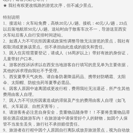
★ 我社有权更改线路的游览次序，但不减少景点。
特别说明
1
、接送站：火车站免费，高铁
元
人
趟。接机：
元
人
趟，
点
20
/
/
40
/
/
23
以后落地航班
元
人
趟。送站时由于散客车次不一，导游送至西安
50
/
/
火车站后客人自行安排时间进站。
2
、如遇人力不可抗拒因素或政策性调整导致无法游览的景点，我社有
权取消或更换该景点。但不承担由此造成的损失和责任。
3
、因入住宾馆需要登记，请成人（
周岁以上）带好有效的身份证，
16
儿童带好户口本。
4
、游客的投诉诉求以在西安当地游客自行填写的意见单为主要依据，
其他的诉求理由我社不予受理。
5
、西安夏季天气炎热、请自备防暑降温药品、携带好防晒霜、太阳
伞、太阳帽、防蚊虫药等夏季必需品。
6
、因客人原因中途离团或更改行程，费用我社无法退还，所产生其他
费用由客人自理。
7
、因人力不可抗拒因素造成的滞留及产生的费用由客人自理（如飞
机、火车延误、自然灾害等）。
8
、请游客务必注意自身安全，贵重物品随身带！！不要将贵重物品滞
留在酒店或旅游车内！在旅游途中请保管好个人的财物，如因个人保
管不当发生丢失，旅行社不承担赔偿责任。
9
、旅游者在行程中因个人原因自行离队或放弃旅游景点，视为自动放