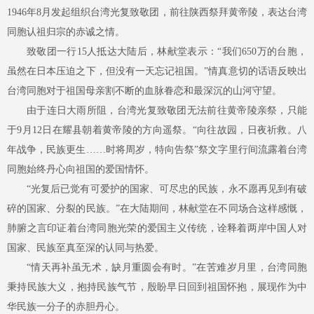
1946年8月发起组织台湾光复致敬团，前往陕西祭拜黄帝陵，表达台湾
同胞认祖归宗的赤诚之情。
致敬团一行
15人抵达大陆后，林献堂表示：“我们650万的台胞，
虽然在日本压迫之下，但没有一天忘记祖国。”情真意切的话语反映出
台湾同胞对于祖国母亲割不断的血脉眷恋和最深沉的山河守望。
由于连日大雨所阻，台湾光复致敬团无法前往黄帝陵亲祭，只能
于
9月12日在耀县朝着黄帝陵的方向遥祭。“向往故园，日夜祈救。八
年战争，民族更生……时将周岁，特向告祭”祭文字里行间流露着台湾
同胞始终丹心向祖国的爱国情怀。
“光复后已觉有可爱护的国家、可尽忠的民族，永不愿再见到有破
碎的国家、分裂的民族。”在大陆期间，林献堂在不同场合这样感慨，
肺腑之言印证着台湾同胞光荣的爱国主义传统，诠释着两岸中国人对
国家、民族至真至深的认同与热爱。
“情天再补虽无术，缺月重圆会有时。”在苦难岁月里，台湾同胞
秉持民族大义，抱持民族气节，殷盼早日回到祖国怀抱，展现作为中
华民族一分子的赤胆丹心。