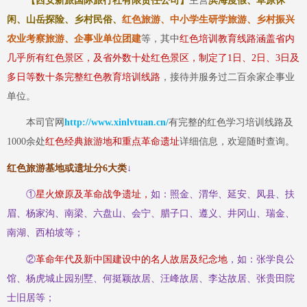
【西安新旅国际旅行社有限责任公司】
主营
滨海度假、草原休
闲、山岳探险、乡村民俗、
红色旅游、中小学生研学旅游、乡村振兴
农业考察旅游、企事业单位团建
等
，其中
红色培训教育线路涵盖省内
几乎所有红色景区，及省外数十处红色景区，制定了
1日、2日、3日及
多日等数十条完整红色教育培训线路
，接待并服务过二百余家企事业
单位。
本司官网
http://www.xinlvtuan.cn/
有完整的红色学习培训线路及
1000余处
红色经典旅游地和重点革命遗址
详细信息，欢迎随时查询。
红色旅游基地或遗址分
6大类
↓
①
星火燎原及革命战争遗址，
如：照金、渭华、延安、凤县、扶
眉、杨家沟、南梁、六盘山、会宁、腊子口、遵义、井冈山、瑞金、
南湖、西柏坡等；
②
革命年代及新中国建设中的名人故居及纪念地
，如：张学良公
馆、杨虎城止园别墅、何挺颖故居、汪峰故居、李达故居、张贵田院
士旧居等；