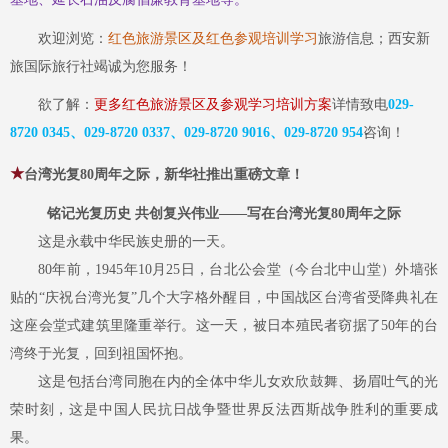
欢迎浏览：
红色旅游景区及红色参观培训学习
旅游信息；西安新
旅国际旅行社竭诚为您服务！
欲了解：
更多红色旅游景区及参观学习培训方案
详情致电
029-
8720 0345、029-8720 0337、029-8720 9016、029-8720 954
咨询！
★
台湾光复80周年之际，新华社推出重磅文章！
铭记光复历史
共创复兴伟业
——写在台湾光复80周年之际
这是永载中华民族史册的一天。
80年前，1945年10月25日，台北公会堂（今台北中山堂）外墙张
贴的“庆祝台湾光复”几个大字格外醒目，中国战区台湾省受降典礼在
这座会堂式建筑里隆重举行。这一天，被日本殖民者窃据了50年的台
湾终于光复，回到祖国怀抱。
这是包括台湾同胞在内的全体中华儿女欢欣鼓舞、扬眉吐气的光
荣时刻，这是中国人民抗日战争暨世界反法西斯战争胜利的重要成
果。