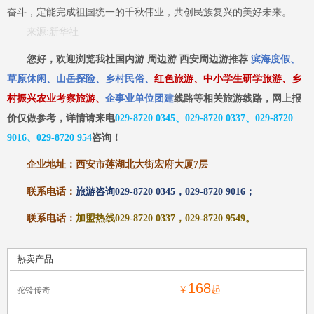
奋斗，定能完成祖国统一的千秋伟业，共创民族复兴的美好未来。
来源
:新华社
您好，欢迎浏览我社国内游
周边游
西安周边游推荐
滨海度假、
草原休闲、山岳探险、乡村民俗、
红色旅游、中小学生研学旅游、乡
村振兴农业考察旅游、
企事业单位团建
线路等相关旅游线路，网上报
价仅做参考，详情请来电
029-8720 0345、029-8720 0337、029-8720
9016、029-8720 954
咨询
！
企业地址：西安
市莲湖
北大街宏府大厦
7层
联系电话：
旅游咨询
029-8720 0345，029-8720 9016；
联系电话：
加盟热线
029-8720 0337，029-8720 9549。
热卖产品
168
￥
起
驼铃传奇