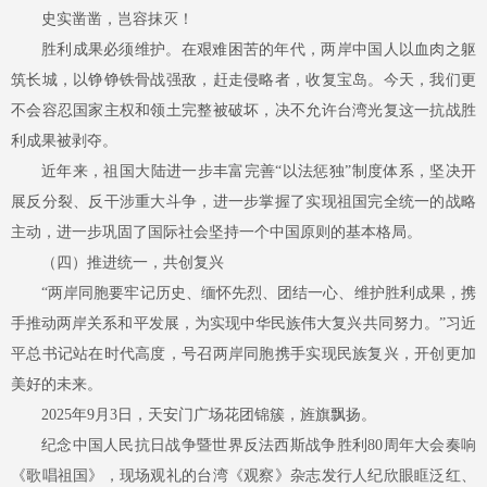
史实凿凿，岂容抹灭！
胜利成果必须维护。在艰难困苦的年代，两岸中国人以血肉之躯
筑长城，以铮铮铁骨战强敌，赶走侵略者，收复宝岛。今天，我们更
不会容忍国家主权和领土完整被破坏，决不允许台湾光复这一抗战胜
利成果被剥夺。
近年来，祖国大陆进一步丰富完善
“以法惩独”制度体系，坚决开
展反分裂、反干涉重大斗争，进一步掌握了实现祖国完全统一的战略
主动，进一步巩固了国际社会坚持一个中国原则的基本格局。
（四）推进统一，共创复兴
“两岸同胞要牢记历史、缅怀先烈、团结一心、维护胜利成果，携
手推动两岸关系和平发展，为实现中华民族伟大复兴共同努力。”习近
平总书记站在时代高度，号召两岸同胞携手实现民族复兴，开创更加
美好的未来。
2025年9月3日，天安门广场花团锦簇，旌旗飘扬。
纪念中国人民抗日战争暨世界反法西斯战争胜利
80周年大会奏响
《歌唱祖国》，现场观礼的台湾《观察》杂志发行人纪欣眼眶泛红、