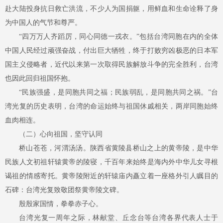
赴大陆投身抗日救亡洪流，不少人为国捐躯，用鲜血和生命诠释了身
为中国人的气节和尊严。
“四万万人齐蹈厉，同心同德一戎衣。”包括台湾同胞在内的全体
中国人民经过顽强奋战，付出巨大牺牲，终于打败穷凶极恶的日本军
国主义侵略者，近代以来第一次取得民族解放斗争的完全胜利，台湾
也因此回归祖国怀抱。
“民族强盛，是同胞共同之福；民族弱乱，是同胞共同之祸。”台
湾光复的历史表明，台湾的命运始终与祖国休戚相关，两岸同胞始终
血肉相连。
（二）心向祖国，坚守认同
桥山苍苍，河渭汤汤。陕西省黄陵县桥山之上的黄帝陵，是中华
民族人文初祖轩辕黄帝的陵寝，千百年来始终是海内外中华儿女寻根
谒祖的情感寄托。黄帝陵附近的轩辕庙内矗立着一座格外引人瞩目的
石碑：台湾光复致敬团祭黄帝陵文碑。
殷殷家国情，拳拳赤子心。
台湾光复一周年之际，林献堂、丘念台等台湾各界代表人士于