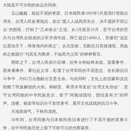
大陆是不可分割的命运共同体。
玉山巍巍，挺起不屈的脊梁。日本殖民者
1895年5月底强行登陆台
湾岛，台湾人民奋勇抵抗，发出“愿人人战死而失台，决不愿拱手而让
台”的怒吼，打响了“乙未保台”之役。从5月底至10月，坚守台湾的官
兵与台湾民众组成的义军并肩作战，阵亡超过14000人，其惨烈“远足
以震动天下，俾薄海内外闻之”。从北至南，无数抗日英雄涌现，用血
肉之躯践行“与其生为降虏，不如死为义民”的铮铮誓言。
黑暗之下，台湾人民前仆后继，抗争火种始终未熄。苗栗事件、
西来庵事件、雾社起义等，彰显了台湾军民的不屈意志。在长期抗日
斗争中，约
65万台胞献出宝贵生命。与此同时，文化上的启蒙和反抗
助燃了民族解放的火焰。林献堂、蒋渭水等发起“台湾文化协会”，坚
守台湾同胞的中华民族意识，留下“同胞须团结，团结真有力”的呼
声。连横、杨逵等知识分子发愤著书，展开文化战线的抗日斗争。
天地英雄气，千秋尚凛然。
50年间，台湾同胞与日本殖民统治者进行了不屈不挠的英勇斗
争，在中华民族历史上留下可歌可泣的光辉篇章。