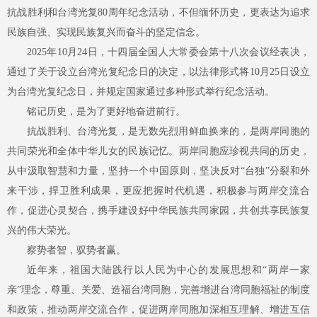
抗战胜利和台湾光复
80周年纪念活动，不但缅怀历史，更表达为追求
民族自强、实现民族复兴而奋斗的坚定信念。
2025年10月24日，十四届全国人大常委会第十八次会议经表决，
通过了关于设立台湾光复纪念日的决定，以法律形式将10月25日设立
为台湾光复纪念日，并规定国家通过多种形式举行纪念活动。
铭记历史，是为了更好地奋进前行。
抗战胜利、台湾光复，是无数先烈用鲜血换来的，是两岸同胞的
共同荣光和全体中华儿女的民族记忆。两岸同胞应珍视共同的历史，
从中汲取智慧和力量，坚持一个中国原则，坚决反对
“台独”分裂和外
来干涉，捍卫胜利成果，更应把握时代机遇，积极参与两岸交流合
作，促进心灵契合，携手建设好中华民族共同家园，共创共享民族复
兴的伟大荣光。
察势者智，驭势者赢。
近年来，祖国大陆践行以人民为中心的发展思想和
“两岸一家
亲”理念，尊重、关爱、造福台湾同胞，完善增进台湾同胞福祉的制度
和政策，推动两岸交流合作，促进两岸同胞加深相互理解、增进互信