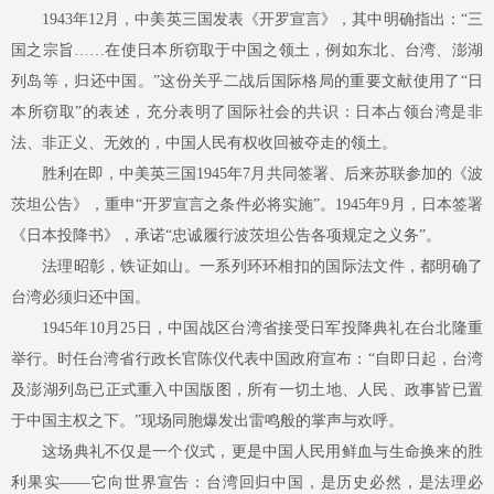
1943年12月，中美英三国发表《开罗宣言》，其中明确指出：“三
国之宗旨……在使日本所窃取于中国之领土，例如东北、台湾、澎湖
列岛等，归还中国。”这份关乎二战后国际格局的重要文献使用了“日
本所窃取”的表述，充分表明了国际社会的共识：日本占领台湾是非
法、非正义、无效的，中国人民有权收回被夺走的领土。
胜利在即，中美英三国
1945年7月共同签署、后来苏联参加的《波
茨坦公告》，重申“开罗宣言之条件必将实施”。1945年9月，日本签署
《日本投降书》，承诺“忠诚履行波茨坦公告各项规定之义务”。
法理昭彰，铁证如山。一系列环环相扣的国际法文件，都明确了
台湾必须归还中国。
1945年10月25日，中国战区台湾省接受日军投降典礼在台北隆重
举行。时任台湾省行政长官陈仪代表中国政府宣布：“自即日起，台湾
及澎湖列岛已正式重入中国版图，所有一切土地、人民、政事皆已置
于中国主权之下。”现场同胞爆发出雷鸣般的掌声与欢呼。
这场典礼不仅是一个仪式，更是中国人民用鲜血与生命换来的胜
利果实
——它向世界宣告：台湾回归中国，是历史必然，是法理必