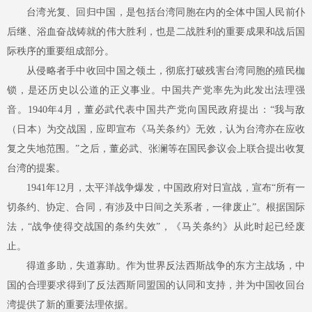
台湾光复、回归中国，是包括台湾同胞在内的全体中国人民前仆
后继、浴血奋战铸就的伟大胜利，也是二战胜利的重要成果和战后国
际秩序的重要组成部分。
从侵略者手中收回中国之领土，彻底打破残害台湾同胞的殖民枷
锁，是还历史以公道的正义事业。中国共产党率先为此发出法理强
音。
1940年4月，董必武代表中国共产党向国民政府提出：“我与敌
（日本）为交战国，应即宣布《马关条约》无效，认为台湾亦在应收
复之失地范围。”之后，董必武、张澜等在国民参议会上联合提出收复
台湾的提案。
1941年12月，太平洋战争爆发，中国政府对日宣战，宣布“所有一
切条约、协定、合同，有涉及中日间之关系者，一律废止”。根据国际
法，“战争使得交战国的条约失效”，《马关条约》从此时起已经废
止。
得道多助，失道寡助。作为世界反法西斯战争的东方主战场，中
国的合理要求得到了反法西斯同盟国的认同和支持，并为中国收回台
湾提供了新的重要法理依据。