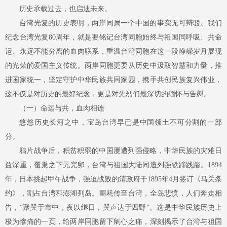
历史承载过去，也启迪未来。
台湾光复的历史表明，两岸同属一个中国的事实无可辩驳。我们
纪念台湾光复
80周年，就是要铭记台湾同胞始终与祖国同呼吸、共命
运、永远不能分离的血肉联系，重温台湾同胞在这一段峥嵘岁月展现
的光荣的爱国主义传统。两岸同胞更要从历史中汲取智慧和力量，推
进国家统一，坚定守护中华民族共同家园，携手共创民族复兴伟业，
这不仅是对历史的最好纪念，更是对先烈们最深切的缅怀与告慰。
（一）命运与共，血肉相连
悠悠历史长河之中，宝岛台湾早已是中国领土不可分割的一部
分。
鸦片战争后，积贫积弱的中国屡遭列强侵略，中华民族的灾难日
益深重，覆巢之下无完卵，台湾与祖国大陆同遭列强铁蹄践踏。
1894
年，日本挑起甲午战争，强迫战败的清政府于1895年4月签订《马关条
约》，割占台湾和澎湖列岛。噩耗传至台湾，全岛悲愤，人们奔走相
告，“聚哭于市中，夜以继日，哭声达于四野”。这是中华民族历史上
极为惨痛的一页，给两岸同胞留下剜心之痛，深刻揭示了台湾与祖国