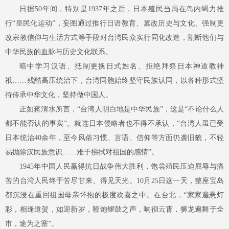
日据
50年间，特别是1937年之后，日本殖民当局在岛内竭力推
行“皇民化运动”，妄图通过推行日语教育、篡改历史与文化、强制更
改宗教信仰与生活方式等手段对台湾民众实行同化改造，割断他们与
中华民族的血脉与历史文化联系。
暗中学习汉语、抵制更换日式姓名、拒绝拜祭日本神道教神
祇
……残酷高压统治下，台湾同胞始终坚守民族认同，以各种形式坚
持传承中华文化，坚持做中国人。
正如蒋渭水所言，
“台湾人明白地是中华民族”，这是“不论什么人
都不能否认的事实”。就连日本侵略者也不得不承认，“台湾人虽已受
日本统治40余年，至今风俗习惯、言语、信仰等方面仍袭旧貌，不轻
易抛除汉民族意识……难于拂拭对祖国的感情”。
1945年中国人民赢得抗日战争伟大胜利，饱尝殖民压迫屈辱与痛
苦的台湾人民终于苦尽甘来、得见天光。10月25日这一天，整座宝岛
都沉浸在重回祖国母亲怀抱的极度欢喜之中。在台北，“家家遍悬灯
彩，相逢道贺，如迎新岁，鞭炮锣鼓之声，响彻云霄，狮龙遍舞于全
市，途为之塞”。