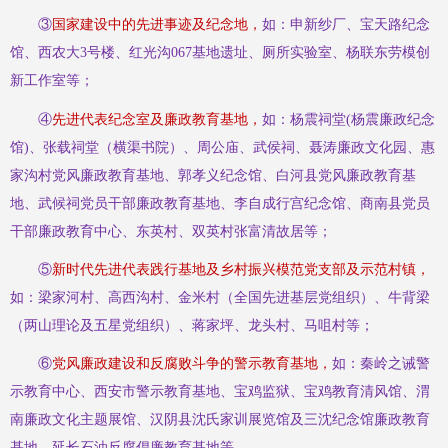
③
国家建设中的先进事迹及纪念地，
如：申新纱厂、宝天路纪念
馆、西农大
3号楼、红光沟067基地遗址、厕所实验室、
杨联东劳模创
新工作室
等；
④
先进代表纪念室及廉政教育基地，
如：杨震祠堂
(杨震廉政纪念
馆)、张载祠堂（横渠书院）、周公庙、武侯祠、聂涛廉政文化园、惠
家沟村党风廉政教育基地、郭孝义纪念馆、白河县党风廉政教育基
地、武候祠党员干部廉政教育基地、李自成行宫纪念馆、商南县党员
干部廉政教育中心、东英村、双英村张富清故居等；
⑤
新时代先进代表践行基地及乡村振兴模范党支部及示范村镇，
如：梁家河村、高西沟村、金米村（
全国先进基层党组织
）、牛背梁
（两山理论及五星党组织）、蒋家坪、龙头村、
马咀村等；
⑥
党风廉政建设和反腐败斗争的警示教育基地，
如：秦岭之诫警
示教育中心、西安市警示教育基地、宝鸡监狱、宝鸡教育清风馆、渭
南廉政文化主题展馆、汉阴县沈氏家训展览馆及三沈纪念馆廉政教育
基地、延长石油反腐倡廉教育基地等。