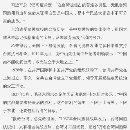
习近平总书记高度肯定：
“在台湾被侵占的苦难岁月里，无数台湾
同胞用鲜血和生命来证明自己是中国人，是中华民族大家庭中不可分
离的成员。”
台湾遭受殖民奴役的悲惨历史，是中华民族的集体伤痛，祖国大
陆从未忘记孤悬东南的宝岛，从未放弃光复台湾的努力。
乙未割台，全国上下群情激愤，各省同胞自发通过多种渠道支持
台湾抗日斗争。
1912年元旦，孙中山先生向中外记者明确表示：“中国
如不能收复台湾，即无法立于大地之上。”
1928年，在共产国际和中国共产党的组织领导下，台湾共产党在
上海成立。不久，台共在台湾建立了党组织，领导开展反抗殖民统治
的农工运动。
1937年5月，毛泽东同志会见美国记者尼姆·韦尔斯时表示：“中国
的抗战是要求得最后的胜利，这个胜利的范围，不限于山海关，不限
于东北，还要包括台湾的解放。”
“欲救台湾，必先救祖国。”1937年全民族抗战爆发后，台湾同胞
认识到，只有祖国抗战胜利，台湾才可能光复。超过5万名台湾同胞奔