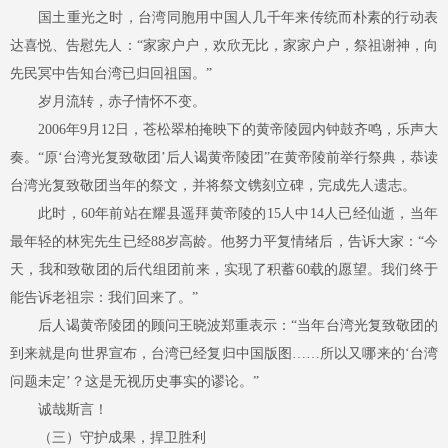
国土重光之时，台湾同胞用中国人几千年来传统而朴素的行动表
达喜悦、告慰先人：
“家家户户，欢欣无比，家家户户，祭祖谢神，向
先民冥中告知台湾已归回祖国。”
岁月流转，赤子情怀不变。
2006年9月12日，苍松翠柏掩映下的黄帝陵园内钟鼓齐鸣，乐声大
奏。“原‘台湾光复致敬团’后人谒黄帝陵团”在黄帝陵前举行祭典，恭读
台湾光复致敬团当年的祭文，并将祭文镌刻立碑，完成先人遗志。
此时，
60年前站在耀县遥拜黄帝陵的15人中14人已经仙逝，当年
最年轻的林宪先生已经88岁高龄。他努力平复情绪后，告诉大家：“今
天，我和致敬团的后代组团前来，实现了积蓄60载的愿望。我们终于
能告诉老祖宗：我们回来了。”
后人谒黄帝陵团的顾问王晓波郑重表示：
“当年台湾光复致敬团的
到来就是向世界宣布，台湾已经复归中国版图……所以又哪来的‘台湾
问题未定’？这是无视历史事实的谬论。”
诚哉斯言！
（三）
守护成果，捍卫胜利