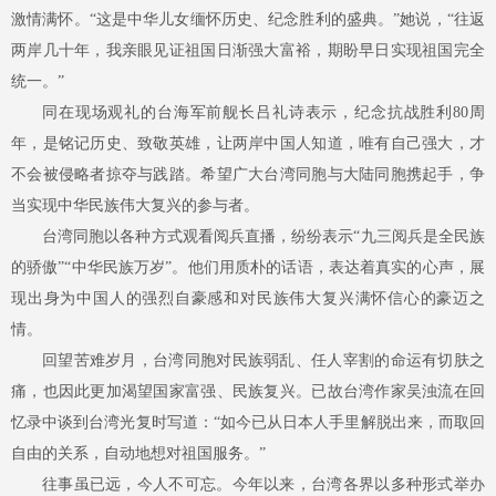
激情满怀。“这是中华儿女缅怀历史、纪念胜利的盛典。”她说，“往返
两岸几十年，我亲眼见证祖国日渐强大富裕，期盼早日实现祖国完全
统一。”
同在现场观礼的台海军前舰长吕礼诗表示，纪念抗战胜利
80周
年，是铭记历史、致敬英雄，让两岸中国人知道，唯有自己强大，才
不会被侵略者掠夺与践踏。希望广大台湾同胞与大陆同胞携起手，争
当实现中华民族伟大复兴的参与者。
台湾同胞以各种方式观看阅兵直播，纷纷表示
“九三阅兵是全民族
的骄傲”“中华民族万岁”。他们用质朴的话语，表达着真实的心声，展
现出身为中国人的强烈自豪感和对民族伟大复兴满怀信心的豪迈之
情。
回望苦难岁月，台湾同胞对民族弱乱、任人宰割的命运有切肤之
痛，也因此更加渴望国家富强、民族复兴。已故台湾作家吴浊流在回
忆录中谈到台湾光复时写道：
“如今已从日本人手里解脱出来，而取回
自由的关系，自动地想对祖国服务。”
往事虽已远，今人不可忘。今年以来，台湾各界以多种形式举办