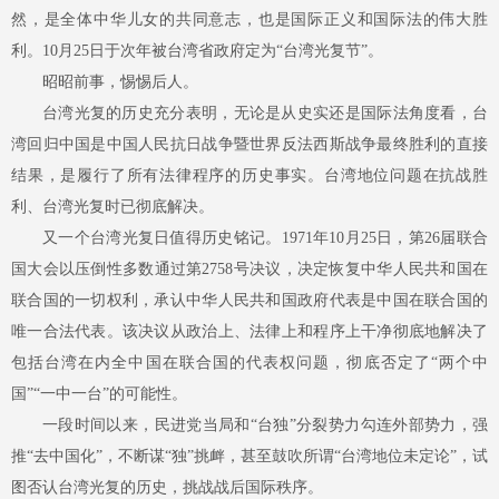
然，是全体中华儿女的共同意志，也是国际正义和国际法的伟大胜
利。10月25日于次年被台湾省政府定为“台湾光复节”。
昭昭前事，惕惕后人。
台湾光复的历史充分表明，无论是从史实还是国际法角度看，台
湾回归中国是中国人民抗日战争暨世界反法西斯战争最终胜利的直接
结果，是履行了所有法律程序的历史事实。台湾地位问题在抗战胜
利、台湾光复时已彻底解决。
又一个台湾光复日值得历史铭记。
1971年10月25日，第26届联合
国大会以压倒性多数通过第2758号决议，决定恢复中华人民共和国在
联合国的一切权利，承认中华人民共和国政府代表是中国在联合国的
唯一合法代表。该决议从政治上、法律上和程序上干净彻底地解决了
包括台湾在内全中国在联合国的代表权问题，彻底否定了“两个中
国”“一中一台”的可能性。
一段时间以来，民进党当局和
“台独”分裂势力勾连外部势力，强
推“去中国化”，不断谋“独”挑衅，甚至鼓吹所谓“台湾地位未定论”，试
图否认台湾光复的历史，挑战战后国际秩序。