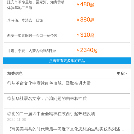
延安市革命圣地、梁家河、知青劳动
480
￥
起
体验基地二日游
380
￥
起
兵马俑、华清宫一日游
310
￥
起
西安—知青旧居—壶口—黄帝陵
2340
￥
起
甘肃、宁夏、内蒙古纯玩5日游
点击查看更多旅游产品
相关信息
更多>
◎从革命文化中赓续红色血脉、汲取奋进力量
◎新华社署名文章：台湾问题的由来和性质
◎党的二十届四中全会精神在陕西引起热烈反响
2025-11-08
书写美美与共的时代新篇—习近平文化思想的生动实践系列述评④