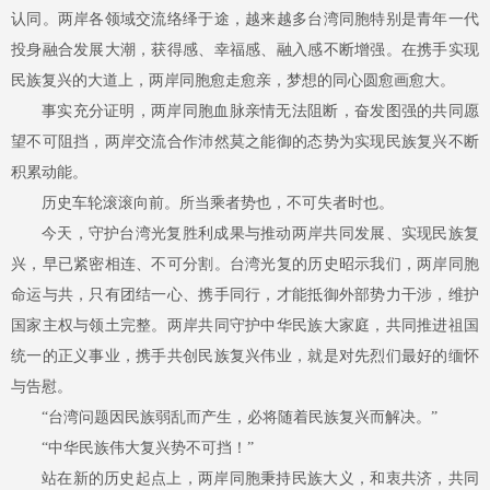
认同。两岸各领域交流络绎于途，越来越多台湾同胞特别是青年一代
投身融合发展大潮，获得感、幸福感、融入感不断增强。在携手实现
民族复兴的大道上，两岸同胞愈走愈亲，梦想的同心圆愈画愈大。
事实充分证明，两岸同胞血脉亲情无法阻断，奋发图强的共同愿
望不可阻挡，两岸交流合作沛然莫之能御的态势为实现民族复兴不断
积累动能。
历史车轮滚滚向前。所当乘者势也，不可失者时也。
今天，守护台湾光复胜利成果与推动两岸共同发展、实现民族复
兴，早已紧密相连、不可分割。台湾光复的历史昭示我们，两岸同胞
命运与共，只有团结一心、携手同行，才能抵御外部势力干涉，维护
国家主权与领土完整。两岸共同守护中华民族大家庭，共同推进祖国
统一的正义事业，携手共创民族复兴伟业，就是对先烈们最好的缅怀
与告慰。
“台湾问题因民族弱乱而产生，必将随着民族复兴而解决。”
“中华民族伟大复兴势不可挡！”
站在新的历史起点上，两岸同胞秉持民族大义，和衷共济，共同