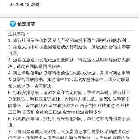
87209549 谢谢!
预定指南
注意事项：
1. 旅行社保留在价格及景点不变的前提下适当调整行程的权利，
2. 如遇人力不可抗拒因素造成的行程延误，所增加的食宿由游客
自理。
3. 游客在旅途中发现旅游质量问题，请在当地及时与导游联系解
决，请勿在团队返回后解决。
4. 离团单独活动的游客请提前告知领队或导游，并填写离团申请
及签署合同解除书。旅游途中如出现突发意外事件，请及时联系
领队或导游，协商解决。
5. 行程安排紧凑，请游客遵守约定时间，乘坐汽车时，旅行社不
分配座位，游客应互谅互让、照顾老人和儿童。副驾驶位游客不
能乘坐。金丝峡旅游 金丝峡旅游线路 西安到金丝峡旅游 金丝峡
二日游 西安到金丝峡二日游 金丝峡旅游费用多少
6. 出现自然单间，旅行社有权分配房间，单住游客需补房差于酒
店。
7. 可抗因素造成无法游览，只负责退还本社与景区采购的协议价
门票款；游客因个人原因临时自愿放弃游览，未产生的费用按旅