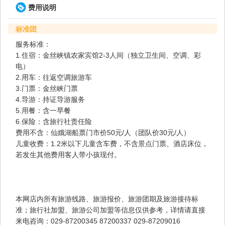
费用说明
标准团
服务标准：
1.住宿：金丝峡镇农家宾馆2-3人间（独立卫生间、空调、彩
电）
2.用车：往返空调旅游车
3.门票：金丝峡门票
4.导游：持证导游服务
5.用餐：含一早餐
6.保险：含旅行社责任险
费用不含：仙娥湖船票门市价50元/人（团队价30元/人）
儿童收费：1.2米以下儿童含车费，不含景点门票、酒店床位，
若发生其他费用客人带小孩现付。
本网店内所有旅游线路、旅游报价、旅游团期及旅游接待标
准；旅行社加盟、旅游公司加盟等信息仅供参考，详情请直接
来电咨询：029-87200345 87200337 029-87209016