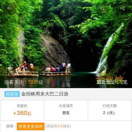
游客关注：
7835
位
最近预定：
3
笔
金丝峡周末大巴二日游
跟团游
优惠价
出发城市
行程天数
360
西安
2（/天）
￥
起
查看更多报价
团期：
(请提前
1天
报名)