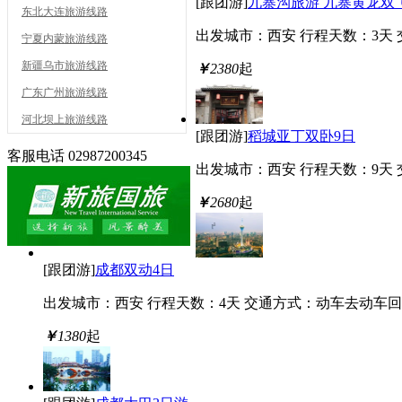
[跟团游]
九寨沟旅游 九寨黄龙双
东北大连旅游线路
出发城市：西安
行程天数：3天
宁夏内蒙旅游线路
新疆乌市旅游线路
￥
2380
起
广东广州旅游线路
河北坝上旅游线路
[跟团游]
稻城亚丁双卧9日
客服电话
02987200345
出发城市：西安
行程天数：9天
￥
2680
起
[跟团游]
成都双动4日
出发城市：西安
行程天数：4天
交通方式：动车去动车回
￥
1380
起