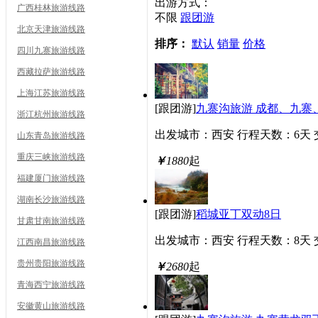
出游方式：
广西桂林旅游线路
不限
跟团游
北京天津旅游线路
排序：
默认
销量
价格
四川九寨旅游线路
西藏拉萨旅游线路
上海江苏旅游线路
[跟团游]
九寨沟旅游 成都、九寨
浙江杭州旅游线路
出发城市：西安
行程天数：6天
山东青岛旅游线路
重庆三峡旅游线路
￥
1880
起
福建厦门旅游线路
湖南长沙旅游线路
[跟团游]
稻城亚丁双动8日
甘肃甘南旅游线路
出发城市：西安
行程天数：8天
江西南昌旅游线路
贵州贵阳旅游线路
￥
2680
起
青海西宁旅游线路
安徽黄山旅游线路