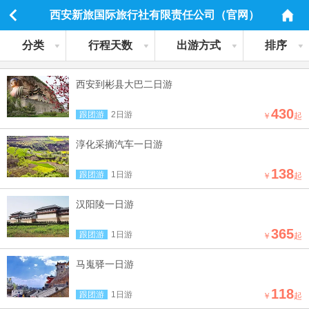
西安新旅国际旅行社有限责任公司（官网）
分类
行程天数
出游方式
排序
西安到彬县大巴二日游
430
跟团游
2日游
￥
起
淳化采摘汽车一日游
138
跟团游
1日游
￥
起
汉阳陵一日游
365
跟团游
1日游
￥
起
马嵬驿一日游
118
跟团游
1日游
￥
起