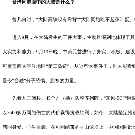
台湾同胞眼中的大陆是什么？
曾几何时，
“大陆高铁没有靠背”“大陆同胞吃不起茶叶蛋
进入
9月，在大陆发生的三件大事，生动且深刻地体现了
大实力和能力；9月19日晚，中美元首进行了务实、积极、建设
可覆盖西太平洋地区“第二岛链”。从这些大事件里，世人能
是令“台独”分子恐惧、胆寒的力量。
先看九三阅兵。
45个方（梯）队整齐列阵，“东风-5C”
以3500多万同胞伤亡的代价赢得抗战胜利；如今，大陆坚定
感同身受、心生自豪。在刚刚结束的香山论坛上，中国国防部长