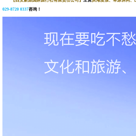
【西安新旅国际旅行社有限责任公司】
主营
滨海度假、草原休闲、
029-8720 0337
咨询
！