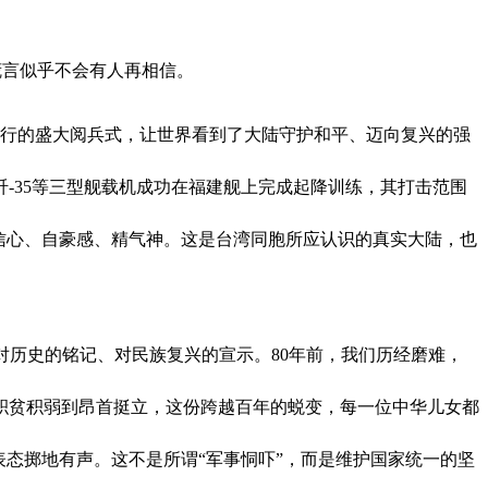
谎言似乎不会有人再相信。
举行的盛大阅兵式，让世界看到了大陆守护和平、迈向复兴的强
歼-35等三型舰载机成功在福建舰上完成起降训练，其打击范围
信心、自豪感、精气神。这是台湾同胞所应认识的真实大陆，也
更是对历史的铭记、对民族复兴的宣示。80年前，我们历经磨难，
从积贫积弱到昂首挺立，这份跨越百年的蜕变，每一位中华儿女都
态掷地有声。这不是所谓“军事恫吓”，而是维护国家统一的坚