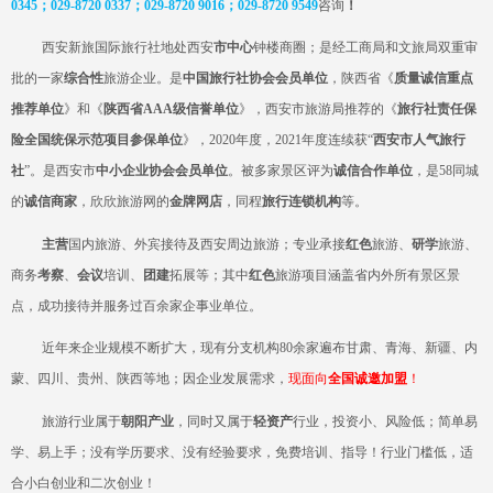
0345；029-8720 0337；029-8720 9016；029-8720
9549
咨询
！
西安新旅国际旅行社
地处
西安
市中心
钟楼商圈；是经工商局和
文旅
局双重审
批的一家
综合性
旅游企业
。是
中国旅行社协会会员单位
，陕西省《
质量诚信重点
推荐单位
》和《
陕西省
AAA级信誉单位
》，西安市旅游局推荐的《
旅行社责任保
险全国统保示范项目参保单位
》，
2020年度，2021年度连续获“
西安市人气旅行
社
”。是西安市
中小企业协会会员单位
。被多家景区评为
诚信合作单位
，是
58同城
的
诚信商家
，欣欣旅游网的
金牌网店
，同程
旅行连锁机构
等。
主营
国内旅游、外宾接待及西安周边旅游；专业承接
红色
旅游、
研学
旅游、
商务
考察
、
会议
培训、
团建
拓展等；其中
红色
旅游项目涵盖省内外所有景区景
点，
成功
接待并服务过百余家企事业单位。
近年来企业规模不断扩大，现有分支机构
80余家遍布甘肃、青海、新疆、内
蒙、四川、贵州、陕西等地；因企业发展需求，
现
面向
全国诚邀加盟
！
旅游行业属于
朝阳产业
，同时又属于
轻资产
行业，投资小、风险低；简单易
学、易上手；没有学历要求、没有经验要求，免费培训、指导！行业门槛低，适
合小白创业和二次创业！