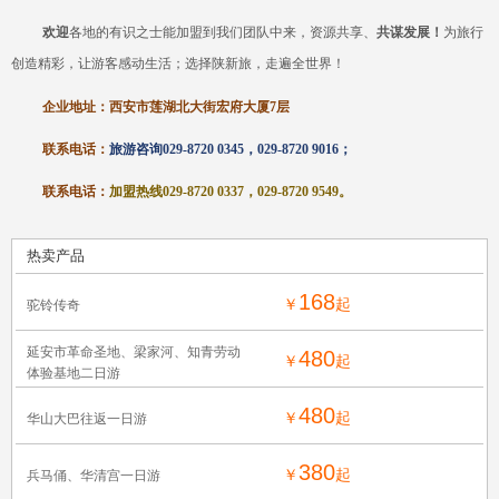
欢迎
各地的有识之士能加盟到我们团队中来，资源共享、
共谋发展！
为旅行
创造精彩，让游客感动生活；选择陕新旅，走遍全世界！
企业地址：西安
市莲湖
北大街宏府大厦
7层
联系电话：
旅游咨询
029-8720 0345，029-8720 9016；
联系电话：
加盟热线
029-8720 0337，029-8720 9549
。
热卖产品
168
￥
起
驼铃传奇
延安市革命圣地、梁家河、知青劳动
480
￥
起
体验基地二日游
480
￥
起
华山大巴往返一日游
380
￥
起
兵马俑、华清宫一日游