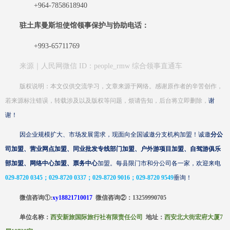
+964-7858618940
驻土库曼斯坦使馆领事保护与协助电话：
+993-65711769
来源｜
人民网微信
ID：people_rmw 综合领事直通车
版权说明：本文仅供交流学习，文章来源于网络。感谢原作者的辛苦创作，
若来源标注错误，转载涉及以及版权等问题，烦请
告知，后台将立即删除，
谢
谢！
因企业规模扩大、市场发展需求，现面向全国诚邀分支机构加盟！诚邀
分公
司加盟、营业网点加盟、同业批发专线部门加盟、户外游项目加盟、自驾游俱乐
部加盟、网络中心加盟、票务中心
加盟。每县限门市和分公司各一家，欢迎来电
029-8720 0345；029-8720 0337；029-8720 9016；029-8720 9549
垂询！
微信咨询
①:
xy18821710017
微信咨询
②
：
13259990705
单位名称：
西安新旅国际旅行社有限责任公司
地址：
西安北大街宏府大厦
7