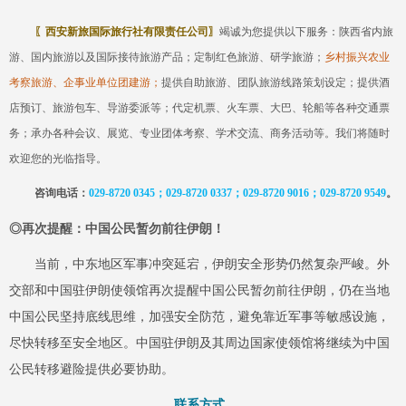
〖
西安新旅国际旅行社有限责任公司
〗
竭诚为您提供以下服务：陕西省内旅
游、国内旅游以及国际接待旅游产品
；定制红色旅游、研学旅游；
乡村振兴农业
考察旅游、企事业单位团建游；
提供自助旅游、团队旅游线路策划设定
；
提供酒
店预订、旅游包车、导游委派等
；代
定机票、火车票、大巴、轮船等各种交通票
务
；
承办各种会议、展览、专业团体考察、学术交流、商务活动等
。
我们将随时
欢迎您的光临指导。
咨询电话：
029-8720 0345；029-8720 0337；029-8720 9016；029-87
20 9549
。
◎
再次提醒：中国公民暂勿前往伊朗！
当前，中东地区军事冲突延宕，伊朗安全形势仍然复杂严峻。外
交部和中国驻伊朗使领馆再次提醒中国公民暂勿前往伊朗，仍在当地
中国公民坚持底线思维，加强安全防范，避免靠近军事等敏感设施，
尽快转移至安全地区。中国驻伊朗及其周边国家使领馆将继续为中国
公民转移避险提供必要协助。
联系方式