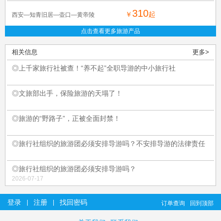
310
￥
起
西安—知青旧居—壶口—黄帝陵
点击查看更多旅游产品
相关信息
更多>
◎上千家旅行社被查！“养不起”全职导游的中小旅行社
◎文旅部出手，保险旅游的天塌了！
◎旅游的“野路子”，正被全面封禁！
◎旅行社组织的旅游团必须安排导游吗？不安排导游的法律责任
◎旅行社组织的旅游团必须安排导游吗？
2026-07-17
登录
注册
找回密码
|
|
订单查询
回到顶部