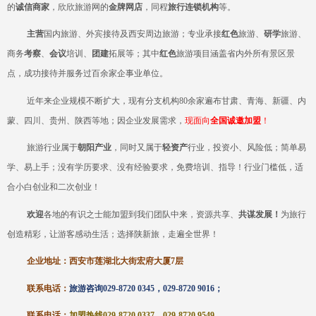
的
诚信商家
，欣欣旅游网的
金牌网店
，同程
旅行连锁机构
等。
主营
国内旅游、外宾接待及西安周边旅游；专业承接
红色
旅游、
研学
旅游、
商务
考察
、
会议
培训、
团建
拓展等；其中
红色
旅游项目涵盖省内外所有景区景
点，
成功
接待并服务过百余家企事业单位。
近年来企业规模不断扩大，现有分支机构
80余家遍布甘肃、青海、新疆、内
蒙、四川、贵州、陕西等地；因企业发展需求，
现
面向
全国诚邀加盟
！
旅游行业属于
朝阳产业
，同时又属于
轻资产
行业，投资小、风险低；简单易
学、易上手；没有学历要求、没有经验要求，免费培训、指导！行业门槛低，适
合小白创业和二次创业！
欢迎
各地的有识之士能加盟到我们团队中来，资源共享、
共谋发展！
为旅行
创造精彩，让游客感动生活；选择陕新旅，走遍全世界！
企业地址：西安
市莲湖
北大街宏府大厦
7层
联系电话：
旅游咨询
029-8720 0345，029-8720 9016；
联系电话：
加盟热线
029-8720 0337，029-8720 9549
。