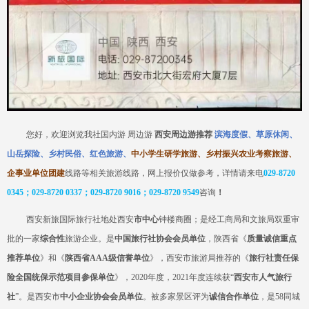
您好，欢迎浏览我社国内游
周边游
西安周边游推荐
滨海度假、草原休闲、
山岳探险、乡村民俗、红色旅游、
中小学生研学旅游、乡村振兴农业考察旅游、
企事业单位团建
线路等相关旅游线路，网上报价仅做参考，详情请来电
029-8720
0345；029-8720 0337；029-8720 9016；029-8720
9549
咨询
！
西安新旅国际旅行社
地处
西安
市中心
钟楼商圈；是经工商局和
文旅
局双重审
批的一家
综合性
旅游企业
。是
中国旅行社协会会员单位
，陕西省《
质量诚信重点
推荐单位
》和《
陕西省
AAA级信誉单位
》，西安市旅游局推荐的《
旅行社责任保
险全国统保示范项目参保单位
》，
2020年度，2021年度连续获“
西安市人气旅行
社
”。是西安市
中小企业协会会员单位
。被多家景区评为
诚信合作单位
，是
58同城