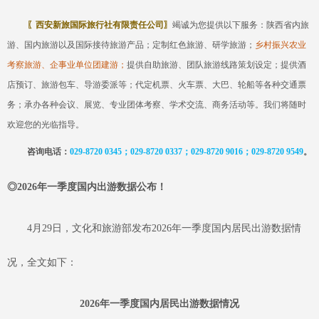
〖
西安新旅国际旅行社有限责任公司
〗
竭诚为您提供以下服务：陕西省内旅
游、国内旅游以及国际接待旅游产品
；定制红色旅游、研学旅游；
乡村振兴农业
考察旅游、企事业单位团建游；
提供自助旅游、团队旅游线路策划设定
；
提供酒
店预订、旅游包车、导游委派等
；代
定机票、火车票、大巴、轮船等各种交通票
务
；
承办各种会议、展览、专业团体考察、学术交流、商务活动等
。
我们将随时
欢迎您的光临指导。
咨询电话：
029-8720 0345；029-8720 0337；029-8720 9016；029-87
20 9549
。
◎
2026
年一季度国内出游数据公布！
4
月
29日，文化和旅游部发布2026年一季度国内居民出游数据情
况，全文如下：
2026年一季度国内居民出游数据情况