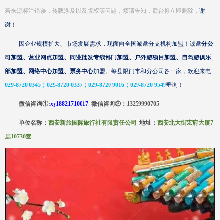
若来源标注错误，转载涉及以及版权等问题，烦请
告知，后台将立即删除，
谢
谢！
因企业规模扩大、市场发展需求，现面向全国诚邀分支机构加盟！诚邀
分公
司加盟、营业网点加盟、同业批发专线部门加盟、户外游项目加盟、自驾游俱乐
部加盟、网络中心加盟、票务中心
加盟。每县限门市和分公司各一家，欢迎来电
029-8720 0345；029-8720 0337；029-8720 9016；029-8720 9549
垂询！
微信咨询
①:
xy18821710017
微信咨询
②
：
13259990705
单位名称：
西安新旅国际旅行社有限责任公司
地址：
西安北大街宏府大厦
7
层10730室