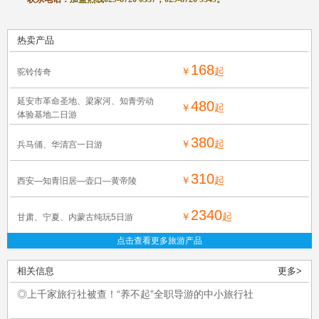
热卖产品
168
￥
起
驼铃传奇
延安市革命圣地、梁家河、知青劳动
480
￥
起
体验基地二日游
380
￥
起
兵马俑、华清宫一日游
310
￥
起
西安—知青旧居—壶口—黄帝陵
2340
￥
起
甘肃、宁夏、内蒙古纯玩5日游
点击查看更多旅游产品
相关信息
更多>
◎上千家旅行社被查！“养不起”全职导游的中小旅行社