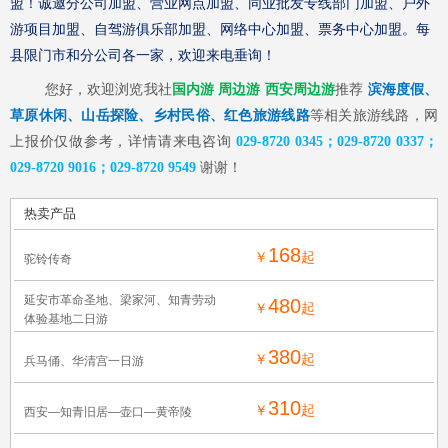
盟！诚邀分公司加盟、营业网点加盟、同业批发专线部门加盟、户外
游项目加盟、自驾游俱乐部加盟、网络中心加盟、票务中心加盟。每
县限门市和分公司各一家，欢迎来电垂询！
您好，欢迎浏览我社
国内游
周边游 西安周边游
推荐
滨海度假、
草原休闲、山岳探险、乡村民俗、红色旅游线路
等相关旅游线路，网
上报价仅做参考，详情请来电咨询
029-8720
0345；029-8720 0337；
029-8720 9016；029-8720 9549
谢谢！
热卖产品
168
￥
起
驼铃传奇
延安市革命圣地、梁家河、知青劳动
480
￥
起
体验基地二日游
380
￥
起
兵马俑、华清宫一日游
310
￥
起
西安—知青旧居—壶口—黄帝陵