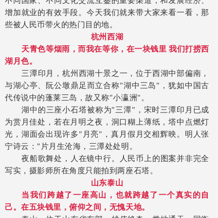
不同国家、不同文化交流互鉴的重要渠道，和发展经济、
增加就业的有效手段。今天我们就来带大家来看一看，那
些被人民币带火的热门目的地。
杭州西湖
天青色等烟雨，而我在等你，在一块钱里
我们打捞西
湖月色。
三潭印月，杭州西湖十景之一，位于西湖中部偏南，
与湖心亭、阮公墩鼎足而立合称
"湖中三岛"，犹如中国古
代传说中的蓬莱三岛，故又称"小瀛洲"。
湖中的三座小石塔被称为
"三潭"，宋时三潭印月已成
为赏月佳处，若在月明之夜，洞口糊上薄纸，塔中点燃灯
光，湖面会出现许多"月亮"，真月假月交相辉映。明人张
宁诗云："片月生沧海，三潭处处明。
夜船歌舞处，人在镜中行。人民币上的图案并非完全
写实，摄影师所在角度只能拍到两座石塔。
山东泰山
当我们跨越了一座高山，也就跨越了一个真实的自
己。在五块钱里，俯仰之间，无愧天地。