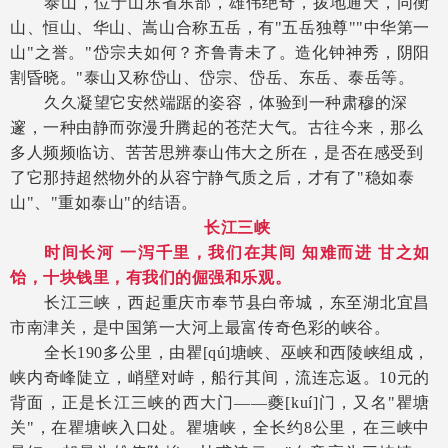
泰山，位于山东省东部，雄伟绝奇，拨地通天，同衡
山、恒山、华山、嵩山合称五岳，有
"五岳独尊""中华第一
山"之誉。"岱宗夫如何？齐鲁青未了。造化钟神秀，阴阳
割昏晓。"泰山又称岱山、岱宗、岱岳、东岳、泰岳等。
久久凝望它安然端踞的姿容，体验到一种肃穆的深
邃，一种由静而弥漫升腾起的苍茫大气。古往今来，那么
多人频频临访、苦苦思辨泰山伟大之所在，是否在感受到
了它那持超然物外的从容宁静气质之后，才有了
"稳如泰
山"、"重如泰山"的结语。
长江三峡
时间长河
一泻千里，我们在其间
知难而进
甘之如
饴，十块钱里，有我们的倔强和乐观。
长江三峡，西起重庆市奉节县白帝城，东至湖北宜昌
市南津关，是中国第一大河上最富传奇色彩的峡谷。
全长
190多公里，由瞿[qú]塘峡、巫峡和西陵峡组成，
峡内奇峰陡立，峭壁对峙，船行其间，流连忘返。10元的
背面，正是长江三峡的西大门——夔[kuí]门，又名"瞿塘
关"，在瞿塘峡入口处。瞿塘峡，全长约8公里，在三峡中