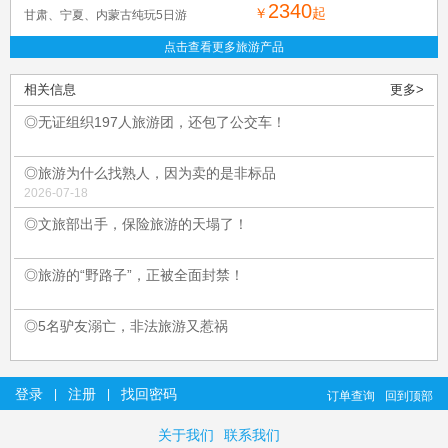
2340
￥
起
甘肃、宁夏、内蒙古纯玩5日游
点击查看更多旅游产品
相关信息
更多>
◎无证组织197人旅游团，还包了公交车！
◎旅游为什么找熟人，因为卖的是非标品
2026-07-18
◎文旅部出手，保险旅游的天塌了！
◎旅游的“野路子”，正被全面封禁！
◎5名驴友溺亡，非法旅游又惹祸
登录
注册
找回密码
|
|
订单查询
回到顶部
关于我们
联系我们