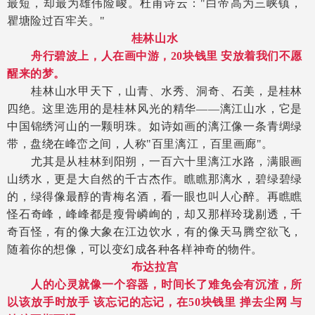
最短，却最为雄伟险峻。杜甫诗云："白帝高为三峡镇，
瞿塘险过百牢关。"
桂林山水
舟行碧波上，人在画中游，
20块钱里 安放着我们不愿
醒来的梦。
桂林山水甲天下，山青、水秀、洞奇、石美，是桂林
四绝。这里选用的是桂林风光的精华
——漓江山水，它是
中国锦绣河山的一颗明珠。如诗如画的漓江像一条青绸绿
带，盘绕在峰峦之间，人称"百里漓江，百里画廊"。
尤其是从桂林到阳朔，一百六十里漓江水路，满眼画
山绣水，更是大自然的千古杰作。瞧瞧那漓水，碧绿碧绿
的，绿得像最醇的青梅名酒，看一眼也叫人心醉。再瞧瞧
怪石奇峰，峰峰都是瘦骨嶙峋的，却又那样玲珑剔透，千
奇百怪，有的像大象在江边饮水，有的像天马腾空欲飞，
随着你的想像，可以变幻成各种各样神奇的物件。
布达拉宫
人的心灵就像一个容器，时间长了难免会有沉渣，所
以该放手时放手
该忘记的忘记，在
50块钱里 掸去尘网 与