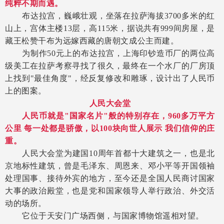
纯粹不期而遇。
布达拉宫，巍峨壮观，坐落在拉萨海拔
3700多米的红
山上，宫体主楼13层，高115米，据说共有999间房屋，是
藏王松赞干布为远嫁西藏的唐朝文成公主而建。
为制作
50元上的布达拉宫，上海印钞造币厂的两位高
级美工在拉萨考察寻找了很久，最终在一个水厂的厂房顶
上找到"最佳角度"，经反复修改和雕琢，设计出了人民币
上的图案。
人民大会堂
人民币就是
"国家名片"般的特别存在，960多万平方
公里 每一处都是骄傲，以100块向世人展示 我们信仰的庄
重。
人民大会堂为建国
10周年首都十大建筑之一，也是北
京地标性建筑，曾是毛泽东、周恩来、邓小平等开国领袖
处理国事、接待外宾的地方，至今还是全国人民商讨国家
大事的政治殿堂，也是党和国家领导人举行政治、外交活
动的场所。
它位于天安门广场西侧，与国家博物馆遥相对望。