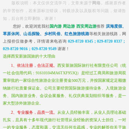
版权说明：本文仅供交流学习，文章来源于
网络
。感谢原作者
的辛苦创作，若来源标注错误，转载涉及以及版权等问题，烦请告
知，后台将立即删除，谢谢！
您好，欢迎浏览我社
国内游
周边游 西安周边游
推荐
滨海度假、
草原休闲、山岳探险、乡村民俗、红色旅游线路
等相关旅游线路，网
上报价仅做参考，详情请来电咨询
029-8720
0345；029-8720 0337；
029-8720 9016；029-8720 9549
谢谢！
选择西安新旅国旅的十大理由
1、依法注册，合法正规。
西安新旅国际旅行社有限责任公司（统
一社会信用代码：
91610104MA6TXF953Q）是经过工商局和旅游局双
重审批的一家综合性旅游企业注册资金
万元，并按国家规定足额缴
500
纳旅行社质量保证金。公司主要经营国际旅游接待业务、入境旅游业
务、国内旅游业务、会议会展服务、礼仪庆典策划组织等服务，是一
家大型涉外旅游企业。
2、专业服务，品质一流。
从业人员经验丰富，从业人员理论基础
扎实，且具有十多年现代旅行社管理从业经验的资深人士担任，一对
一的专业服务，态度和蔼，交流无任何生疏感，专业的解答你关于旅