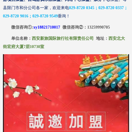
县限门市和分公司各一家，欢迎来电
029-8720 0345；029-8720 0337；
029-8720 9016；029-8720 9549
垂询！
微信咨询
①:
xy18821710017
微信咨询
②
：
13259990705
单位名称：
西安新旅国际旅行社有限责任公司
地址：
西安北大
街宏府大厦
7层10730室