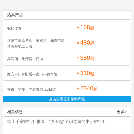
热卖产品
168
￥
起
驼铃传奇
延安市革命圣地、梁家河、知青劳动
480
￥
起
体验基地二日游
380
￥
起
兵马俑、华清宫一日游
310
￥
起
西安—知青旧居—壶口—黄帝陵
2340
￥
起
甘肃、宁夏、内蒙古纯玩5日游
点击查看更多旅游产品
相关信息
更多>
◎上千家旅行社被查！“养不起”全职导游的中小旅行社