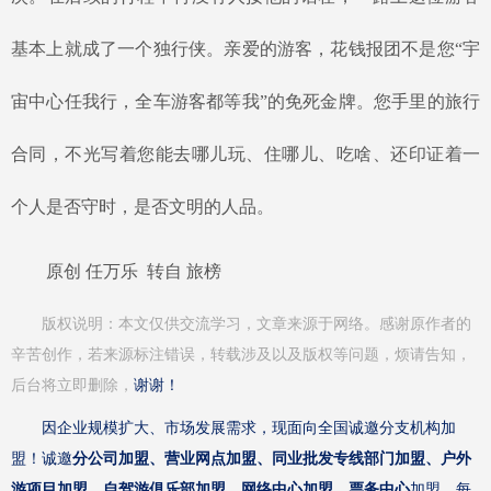
基本上就成了一个独行侠。亲爱的游客，花钱报团不是您“宇
宙中心任我行，全车游客都等我”的免死金牌。您手里的旅行
合同，不光写着您能去哪儿玩、住哪儿、吃啥、还印证着一
个人是否守时，是否文明的人品。
原创
任万乐
转自
旅榜
版权说明：本文仅供交流学习，文章来源于网络。感谢原作者的
辛苦创作，若来源标注错误，转载涉及以及版权等问题，烦请
告知，
后台将立即删除，
谢谢！
因企业规模扩大、市场发展需求，现面向全国诚邀分支机构加
盟！诚邀
分公司加盟、营业网点加盟、同业批发专线部门加盟、户外
游项目加盟、自驾游俱乐部加盟、网络中心加盟、票务中心
加盟。每