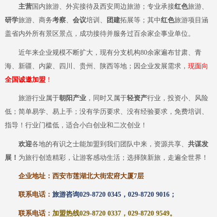
主营
国内旅游、外宾接待及西安周边旅游；专业承接
红色
旅游、
研学
旅游、商务
考察
、
会议
培训、
团建
拓展等；其中
红色
旅游项目涵
盖省内外所有景区景点，
成功
接待并服务过百余家企事业单位。
近年来企业规模不断扩大，现有分支机构
80余家遍布甘肃、青
海、新疆、内蒙、四川、贵州、陕西等地；因企业发展需求，
现
面向
全国诚邀加盟
！
旅游行业属于
朝阳产业
，同时又属于
轻资产
行业，投资小、风险
低；简单易学、易上手；没有学历要求、没有经验要求，免费培训、
指导！行业门槛低，适合小白创业和二次创业！
欢迎
各地的有识之士能加盟到我们团队中来，资源共享、
共谋发
展！
为旅行创造精彩，让游客感动生活；选择陕新旅，走遍全世界！
企业地址：西安
市莲湖
北大街宏府大厦
7层
联系电话：
旅游咨询
029-8720 0345，029-8720 9016；
联系电话：
加盟热线
029-8720 0337，029-8720 9549
。