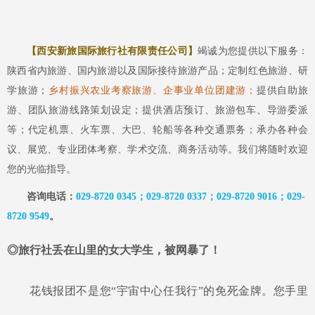
【西安新旅国际旅行社有限责任公司】
竭诚为您提供以下服务：
陕西省内旅游、国内旅游以及国际接待旅游产品
；定制红色旅游、研
学旅游；
乡村振兴农业考察旅游、企事业单位团建游；
提供自助旅
游、团队旅游线路策划设定
；
提供酒店预订、旅游包车、导游委派
等
；代
定机票、火车票、大巴、轮船等各种交通票务
；
承办各种会
议、展览、专业团体考察、学术交流、商务活动等
。
我们将随时欢迎
您的光临指导。
咨询电话：
029-8720 0345；029-8720 0337；029-8720 9016；029-
87
20 9549
。
◎旅行社丢在山里的女大学生，被网暴了！
花钱报团不是您
“宇宙中心任我行”的免死金牌。您手里