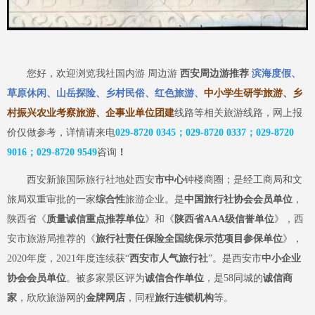
您好，欢迎浏览我社国内游
周边游
西安周边游推荐
滨海度假、
草原休闲、山岳探险、乡村民俗、红色旅游、
中小学生研学旅游、乡
村振兴农业考察旅游、企事业单位团建
线路等相关旅游线路，网上报
价仅做参考，详情请来电
029-8720 0345；029-8720 0337；029-8720
9016；029-8720
9549
咨询
！
西安新旅国际旅行社
地处
西安
市中心
钟楼商圈；是经工商局和
文
旅
局双重审批的一家
综合性
旅游企业
。是
中国旅行社协会会员单位
，
陕西省《
质量诚信重点推荐单位
》和《
陕西省
AAA级信誉单位
》，西
安市旅游局推荐的《
旅行社责任保险全国统保示范项目参保单位
》，
2020年度，2021年度连续获“
西安市人气旅行社
”。是西安市
中小企业
协会会员单位
。被多家景区评为
诚信合作单位
，是
58同城的
诚信商
家
，欣欣旅游网的
金牌网店
，同程
旅行连锁机构
等。