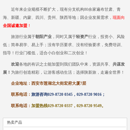
近年来企业规模不断扩大，现有分支机构
80余家遍布甘肃、青
海、新疆、内蒙、四川、贵州、陕西等地；因企业发展需求，
现
面向
全国诚邀加盟
！
旅游行业属于
朝阳产业
，同时又属于
轻资产
行业，投资小、风险
低；简单易学、易上手；没有学历要求、没有经验要求，免费培训、
指导！行业门槛低，适合小白创业和二次创业！
欢迎
各地的有识之士能加盟到我们团队中来，资源共享、
共谋发
展！
为旅行创造精彩，让游客感动生活；选择陕新旅，走遍全世界！
企业地址：西安
市莲湖
北大街宏府大厦
7层
联系电话：
旅游咨询
029-8720 0345，029-8720 9016；
联系电话：
加盟热线
029-8720 0337，029-8720 9549
。
热卖产品