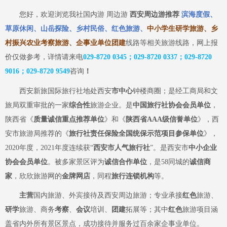
您好，欢迎浏览我社国内游
周边游
西安周边游推荐
滨海度假、
草原休闲、山岳探险、乡村民俗、红色旅游、
中小学生研学旅游、乡
村振兴农业考察旅游、企事业单位团建
线路等相关旅游线路，网上报
价仅做参考，详情请来电
029-8720 0345；029-8720 0337；029-8720
9016；029-8720
9549
咨询
！
西安新旅国际旅行社
地处
西安
市中心
钟楼商圈；是经工商局和
文
旅
局双重审批的一家
综合性
旅游企业
。是
中国旅行社协会会员单位
，
陕西省《
质量诚信重点推荐单位
》和《
陕西省
AAA级信誉单位
》，西
安市旅游局推荐的《
旅行社责任保险全国统保示范项目参保单位
》，
2020年度，2021年度连续获“
西安市人气旅行社
”。是西安市
中小企业
协会会员单位
。被多家景区评为
诚信合作单位
，是
58同城的
诚信商
家
，欣欣旅游网的
金牌网店
，同程
旅行连锁机构
等。
主营
国内旅游、外宾接待及西安周边旅游；专业承接
红色
旅游、
研学
旅游、商务
考察
、
会议
培训、
团建
拓展等；其中
红色
旅游项目涵
盖省内外所有景区景点，
成功
接待并服务过百余家企事业单位。