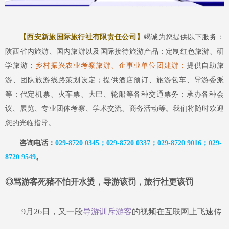
【西安新旅国际旅行社有限责任公司】
竭诚为您提供以下服务：
陕西省内旅游、国内旅游以及国际接待旅游产品
；定制红色旅游、研
学旅游；
乡村振兴农业考察旅游、企事业单位团建游；
提供自助旅
游、团队旅游线路策划设定
；
提供酒店预订、旅游包车、导游委派
等
；代
定机票、火车票、大巴、轮船等各种交通票务
；
承办各种会
议、展览、专业团体考察、学术交流、商务活动等
。
我们将随时欢迎
您的光临指导。
咨询电话：
029-8720 0345；029-8720 0337；029-8720 9016；029-
87
20 9549
。
◎骂游客死猪不怕开水烫，导游该罚，旅行社更该罚
9月26日，又一段
导游训斥游客
的视频在互联网上飞速传