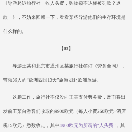
《导游起诉旅行社：收人头费，购物额不达标被罚款？退
款！》，不妨来回顾一下，看看某些导游他们的生存环境是
什么样的。
【
03
】
导游王某和北京市通州区某旅行社签订《劳务合同》，
带领
36人的“欧洲四国13天”旅游团赴欧洲旅游。
这趟工作，旅行社不仅没向王某支付劳务费，反而将出
发前王某向游客们收取的
9900欧元（每人小费260欧元+酒店
税15欧元）悉数收走，其中
4900欧元为所谓的“人头费”
，其