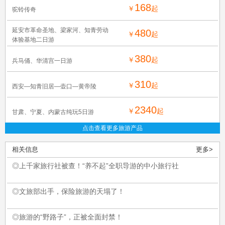
168
￥
起
驼铃传奇
延安市革命圣地、梁家河、知青劳动
480
￥
起
体验基地二日游
380
￥
起
兵马俑、华清宫一日游
310
￥
起
西安—知青旧居—壶口—黄帝陵
2340
￥
起
甘肃、宁夏、内蒙古纯玩5日游
点击查看更多旅游产品
相关信息
更多>
◎上千家旅行社被查！“养不起”全职导游的中小旅行社
◎文旅部出手，保险旅游的天塌了！
◎旅游的“野路子”，正被全面封禁！