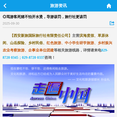
旅游资讯
◎骂游客死猪不怕开水烫，导游该罚，旅行社更该罚
2025-09-30
【西安新旅国际旅行社有限责任公司】
主营
滨海度假、草原休
闲、山岳探险、乡村民俗、
红色旅游、中小学生研学旅游、乡村振兴
农业考察旅游、企事业单位团建
等相关旅游线路，详情请来电
029-
8720 0345；029-8720 0337
咨询
！