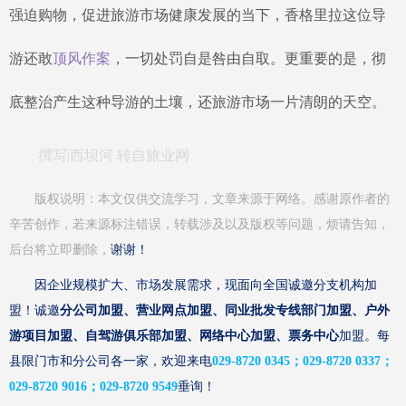
强迫购物，促进旅游市场健康发展的当下，香格里拉这位导
游还敢
顶风作案
，一切处罚自是咎由自取。更重要的是，彻
底整治产生这种导游的土壤，还旅游市场一片清朗的天空。
撰写
|西坝河 转自
旅业网
版权说明：本文仅供交流学习，文章来源于网络。感谢原作者的
辛苦创作，若来源标注错误，转载涉及以及版权等问题，烦请
告知，
后台将立即删除，
谢谢！
因企业规模扩大、市场发展需求，现面向全国诚邀分支机构加
盟！诚邀
分公司加盟、营业网点加盟、同业批发专线部门加盟、户外
游项目加盟、自驾游俱乐部加盟、网络中心加盟、票务中心
加盟。每
县限门市和分公司各一家，欢迎来电
029-8720 0345；029-8720 0337；
029-8720 9016；029-8720 9549
垂询！