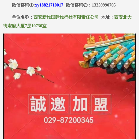
微信咨询
①:
xy18821710017
微信咨询
②
：
13259990705
单位名称：
西安新旅国际旅行社有限责任公司
地址：
西安北大
街宏府大厦
7层10730室