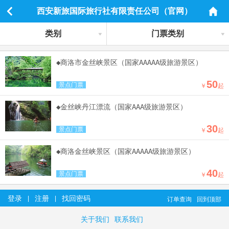
西安新旅国际旅行社有限责任公司（官网）
类别
门票类别
◆商洛市金丝峡景区（国家AAAAA级旅游景区）
50
景点门票
￥
起
◆金丝峡丹江漂流（国家AAA级旅游景区）
30
景点门票
￥
起
◆商洛金丝峡景区（国家AAAAA级旅游景区）
40
景点门票
￥
起
登录
注册
找回密码
|
|
订单查询
回到顶部
关于我们
联系我们