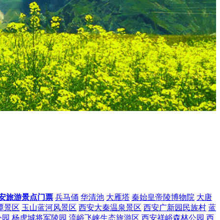
安旅游景点门票
兵马俑
华清池
大雁塔
秦始皇帝陵博物院
大唐
潭景区
玉山蓝河风景区
西安大秦温泉景区
西安广新园民族村
蓝
公园
杨虎城将军陵园
流峪飞峡生态旅游区
西安祥峪森林公园
西