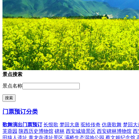
景点搜索
景点名称
门票预订分类
歌舞演出门票预订
长恨歌
梦回大唐
驼铃传奇
仿唐歌舞
梦回大
芙蓉园
陕西历史博物馆
碑林
西安城墙景区
西安碑林博物馆
西
田猿人遗址
青龙寺遗址景区
灞桥生态湿地公园
蔡文姬纪念馆