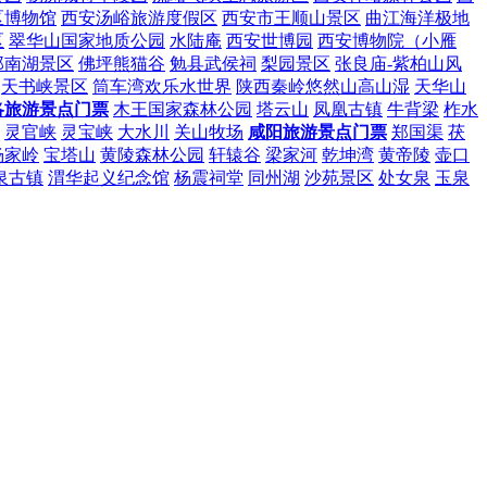
区博物馆
西安汤峪旅游度假区
西安市王顺山景区
曲江海洋极地
区
翠华山国家地质公园
水陆庵
西安世博园
西安博物院（小雁
郑南湖景区
佛坪熊猫谷
勉县武侯祠
梨园景区
张良庙-紫柏山风
天书峡景区
筒车湾欢乐水世界
陕西秦岭悠然山高山湿
天华山
洛旅游景点门票
木王国家森林公园
塔云山
凤凰古镇
牛背梁
柞水
灵官峡
灵宝峡
大水川
关山牧场
咸阳旅游景点门票
郑国渠
茯
杨家岭
宝塔山
黄陵森林公园
轩辕谷
梁家河
乾坤湾
黄帝陵
壶口
泉古镇
渭华起义纪念馆
杨震祠堂
同州湖
沙苑景区
处女泉
玉泉