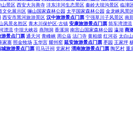
华山景区
西安大兴善寺
沣东沣河生态景区
秦岭大坝沟景区
临潼
道文化展示区
骊山国家森林公园
太平国家森林公园
金龙峡风景
博
西安市黑河旅游景区
汉中旅游景点门票
宁强草川子风景区
南
山风景名胜区
青木川保护区·古镇
安康旅游景点门票
筒车湾漂流
河漂流
中坝大峡谷
燕翔洞
香溪洞
南宫山国家森林公园
瀛湖
商
旅游景点门票
通天河
青峰峡
周公庙
法门寺
黄柏塬
红河谷
太白山
薛家寨
照金牧场
玉华宫
耀州窑
延安旅游景点门票
枣园
王家坪
韩城旅游景点门票
司马迁祠
党家村
渭南旅游景点门票
陶艺村
重