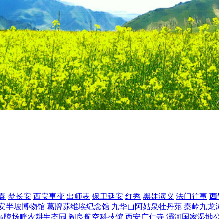
秦
梦长安
西安事变
出师表
保卫延安
红秀
黑娃演义
法门往事
西
安半坡博物馆
葛牌苏维埃纪念馆
九华山阿姑泉牡丹苑
秦岭九龙
高陵场畔农耕生态园
阎良航空科技馆
西安广仁寺
灞河国家湿地