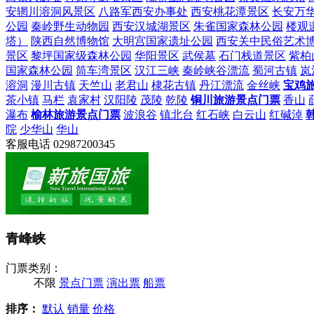
安辋川溶洞风景区
八路军西安办事处
西安桃花潭景区
长安万
公园
秦岭野生动物园
西安汉城湖景区
朱雀国家森林公园
楼观
塔）
陕西自然博物馆
大明宫国家遗址公园
西安关中民俗艺术
景区
黎坪国家级森林公园
华阳景区
武侯墓
石门栈道景区
紫柏
国家森林公园
筒车湾景区
汉江三峡
秦岭峡谷漂流
蜀河古镇
岚
溶洞
漫川古镇
天竺山
老君山
棣花古镇
丹江漂流
金丝峡
宝鸡
茶小镇
马栏
袁家村
汉阳陵
茂陵
乾陵
铜川旅游景点门票
香山
瀑布
榆林旅游景点门票
波浪谷
镇北台
红石峡
白云山
红碱淖
院
少华山
华山
客服电话
02987200345
青峰峡
门票类别：
不限
景点门票
演出票
船票
排序：
默认
销量
价格